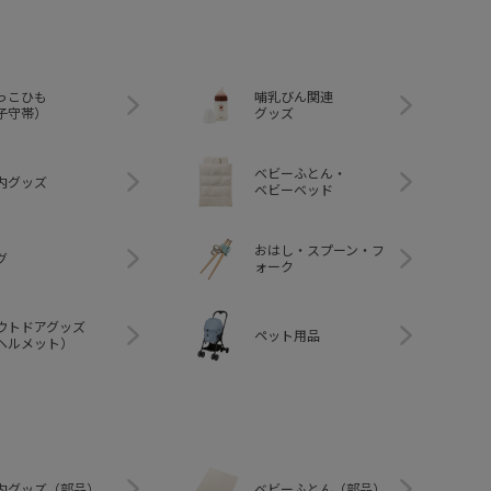
っこひも
哺乳びん関連
子守帯）
グッズ
ベビーふとん・
内グッズ
ベビーベッド
おはし・スプーン・フ
グ
ォーク
ウトドアグッズ
ペット用品
ヘルメット）
内グッズ（部品）
ベビーふとん（部品）