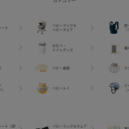
カテゴリー
ベビーラック＆
抱
シート
ベビーチェア
（
おむつ・
室
トイレグッズ
ズ
ベビー食器
マ
ア
ア
ベビートイ
ア）
（
シート（部
ベビーラック＆チェア
室