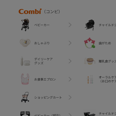
Combi
（コンビ）
ベビーカー
チャイルド
おしゃぶり
歯がため
デイリーケア
離乳食グッ
グッズ
オーラルケ
お食事エプロン
（お口のケ
ショッピングカート
チャイルド
ベビーカー（部品）