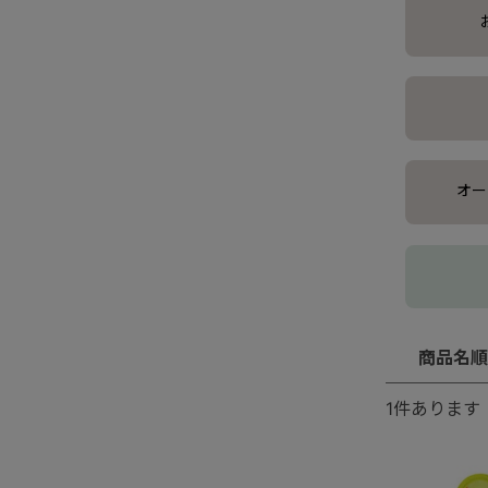
オー
商品名順
1
件あります