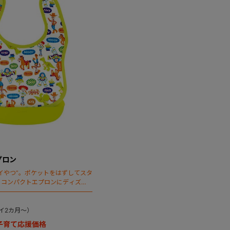
プロン
イやつ”。ポケットをはずしてスタ
るコンパクトエプロンにディズニ
も仲間入り。油汚れが落ちやすい
R)（ネオノックス）加工を採用。
イ2カ月～）
】子育て応援価格