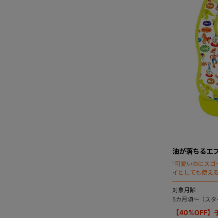
油が落ちるエ
“可愛いのにスゴ
イとしても使え
ーキャラクター
NEO-NOCX(
対象月齢
5カ月頃～（スタ
【40%OFF