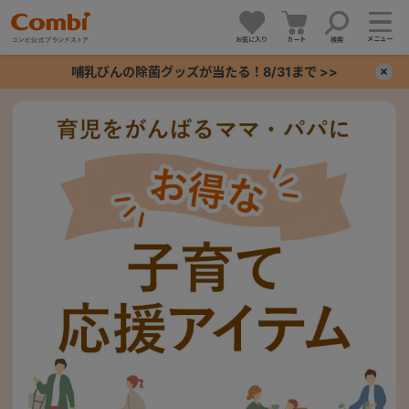
メニュー
お気に入り
カート
検索
哺乳びんの除菌グッズが当たる！8/31まで >>
×
+
+
+
+