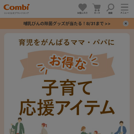
メニュー
お気に入り
カート
検索
哺乳びんの除菌グッズが当たる！8/31まで >>
×
+
+
+
+