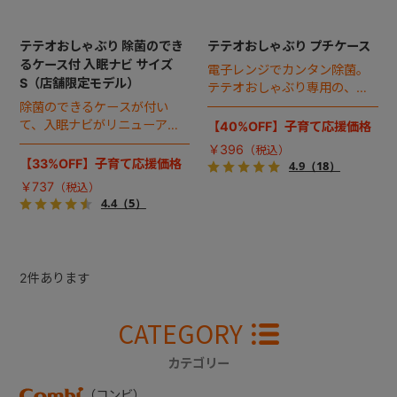
テテオおしゃぶり 除菌のでき
テテオおしゃぶり プチケース
るケース付 入眠ナビ サイズ
電子レンジでカンタン除菌。
S（店舗限定モデル）
テテオおしゃぶり専用の、お
でかけに便利なプチケースで
除菌のできるケースが付い
す。
て、入眠ナビがリニューア
【40%OFF】子育て応援価格
ル！
￥396
【33%OFF】子育て応援価格
4.9
（18）
￥737
4.4
（5）
2
件あります
CATEGORY
カテゴリー
（コンビ）