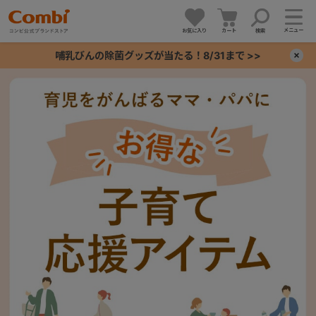
メニュー
お気に入り
カート
検索
哺乳びんの除菌グッズが当たる！8/31まで >>
×
+
+
+
+