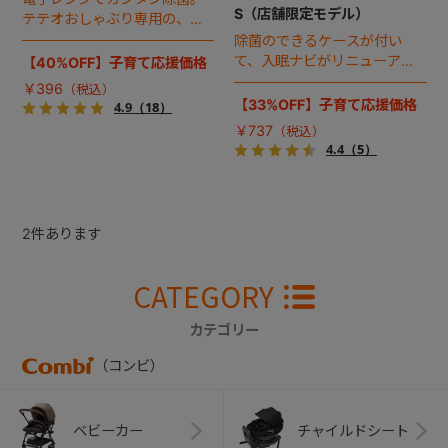
S（店舗限定モデル）
テテオおしゃぶり専用の、お
でかけに便利なプチケースで
除菌のできるケースが付い
す。
て、入眠ナビがリニューア
【40%OFF】子育て応援価格
ル！
￥396
【33%OFF】子育て応援価格
4.9
（18）
￥737
4.4
（5）
2
件あります
CATEGORY
カテゴリー
（コンビ）
ベビーカー
チャイルドシート