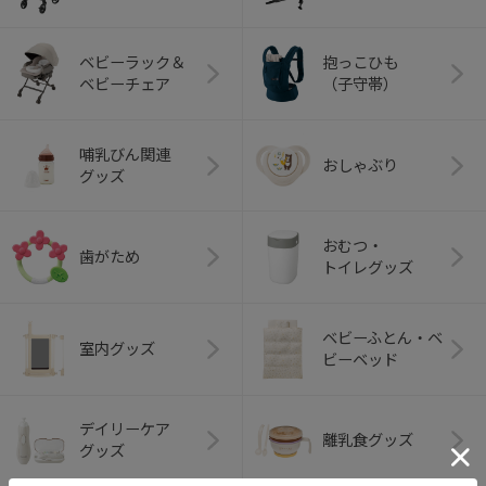
ベビーラック＆
抱っこひも
ベビーチェア
（子守帯）
哺乳びん関連
おしゃぶり
グッズ
おむつ・
歯がため
トイレグッズ
ベビーふとん・ベ
室内グッズ
ビーベッド
デイリーケア
離乳食グッズ
グッズ