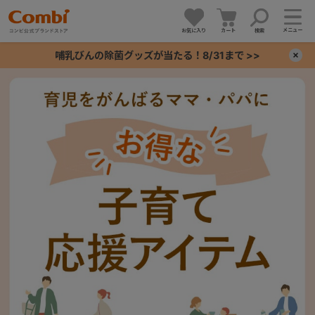
メニュー
お気に入り
カート
検索
哺乳びんの除菌グッズが当たる！8/31まで >>
×
+
+
+
+