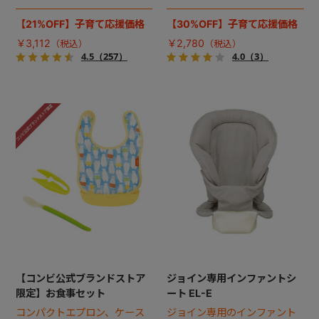
ごしなど、赤ちゃんの成長に
つでもあったかおしりふき。
合わせた離乳食づくりがこれ
【21%OFF】子育て応援価格
【30%OFF】子育て応援価格
ひとつでOK！離乳食レシピ集
￥3,112
￥2,780
付き。
4.5
（257）
4.0
（3）
【コンビ公式ブランドストア
ジョイン専用インファントシ
限定】お食事セット
ート EL-E
コンパクトエプロン、ケース
ジョイン専用のインファント