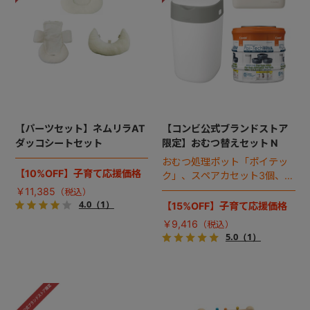
【パーツセット】ネムリラAT
【コンビ公式ブランドストア
ダッコシートセット
限定】おむつ替えセット N
おむつ処理ポット「ポイテッ
【10%OFF】子育て応援価格
ク」、スペアカセット3個、お
しりふきウォーマーのお得な
￥11,385
セット。
4.0
（1）
【15%OFF】子育て応援価格
￥9,416
5.0
（1）