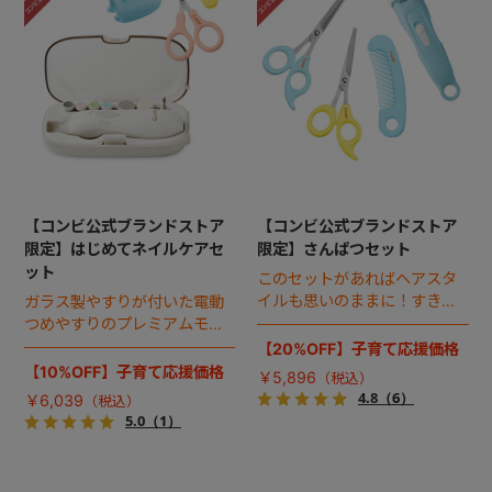
【コンビ公式ブランドストア
【コンビ公式ブランドストア
限定】はじめてネイルケアセ
限定】さんぱつセット
ット
このセットがあればヘアスタ
イルも思いのままに！すきバ
ガラス製やすりが付いた電動
サミ、さんぱつバサミ＆ク
つめやすりのプレミアムモデ
シ、はじめてのバリカンのお
ルと、人気のつめきりハサ
【20%OFF】子育て応援価格
得なセット。
ミ、指をやさしく固定する“に
【10%OFF】子育て応援価格
￥5,896
ぎってて”のお得なセット。
4.8
（6）
￥6,039
5.0
（1）