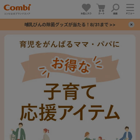
メニュー
お気に入り
カート
検索
哺乳びんの除菌グッズが当たる！8/31まで >>
×
+
+
+
+