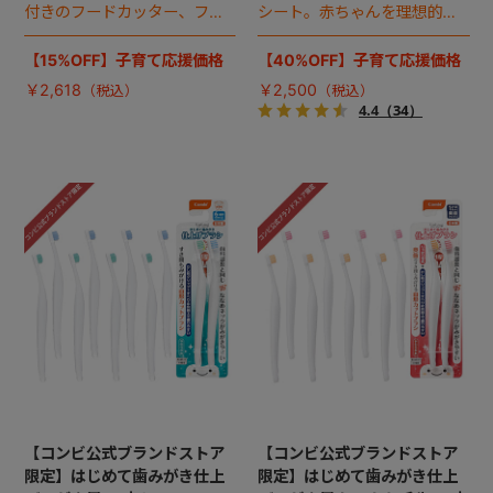
付きのフードカッター、フィ
シート。赤ちゃんを理想的な
ーディングスプーンのお得な
M字姿勢に保ち、1カ月（体重
セット。
3.2kg）からの抱っこをやさ
【15%OFF】子育て応援価格
【40%OFF】子育て応援価格
しくサポート。
￥2,618
￥2,500
4.4
（34）
【コンビ公式ブランドストア
【コンビ公式ブランドストア
限定】はじめて歯みがき仕上
限定】はじめて歯みがき仕上