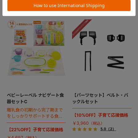
ベビーレーベル ナビゲート食
【パーツセット】ベルト・バ
器セットC
ックルセット
離乳食の初期から完了期まで
【10%OFF】子育て応援価格
をしっかりサポートする食器
セットとコンパクトな調理セ
￥3,960
ット。離乳食レシピ集付き。
5.0
（2）
【22%OFF】子育て応援価格
贈りものとしても最適♪
￥4,697