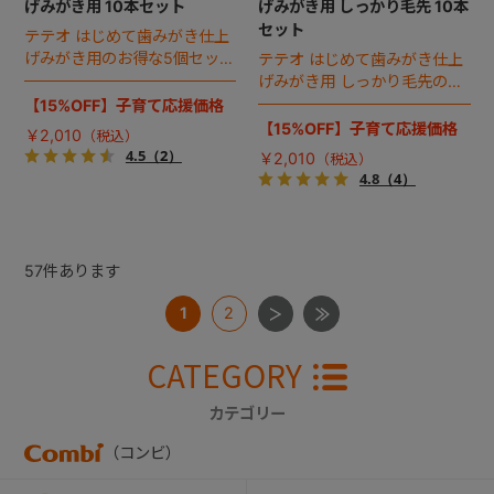
げみがき用 10本セット
げみがき用 しっかり毛先 10本
セット
テテオ はじめて歯みがき仕上
げみがき用のお得な5個セッ
テテオ はじめて歯みがき仕上
ト、合計10本入。
げみがき用 しっかり毛先のお
得な5個セット、合計10本
【15%OFF】子育て応援価格
入。
【15%OFF】子育て応援価格
￥2,010
4.5
（2）
￥2,010
4.8
（4）
57
件あります
1
2
CATEGORY
カテゴリー
（コンビ）