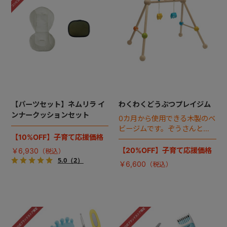
【パーツセット】ネムリラ イ
わくわくどうぶつプレイジム
ンナークッションセット
0カ月から使用できる木製のベ
ビージムです。ぞうさんとら
【10%OFF】子育て応援価格
くださんの下飾りは赤ちゃん
の好奇心を刺激し、取り外し
【20%OFF】子育て応援価格
￥6,930
可能です。
5.0
（2）
￥6,600