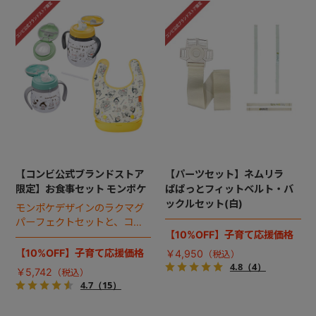
【コンビ公式ブランドストア
【パーツセット】ネムリラ
限定】お食事セット モンポケ
ぱぱっとフィットベルト・バ
ックルセット(白)
モンポケデザインのラクマグ
パーフェクトセットと、コン
【10%OFF】子育て応援価格
パクトエプロンのお得なセッ
ト。
【10%OFF】子育て応援価格
￥4,950
4.8
（4）
￥5,742
4.7
（15）