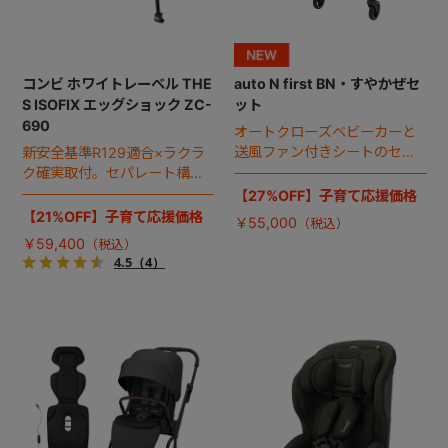
コンビ ホワイトレーベル THE
auto N first BN・すやかぜセ
S ISOFIX エッグショック ZC-
ット
690
オートクローズベビーカーと
送風ファン付きシートのセッ
新安全基準R129適合×ラクラ
ト。
ク確実取付。セパレート構造
で安全性と使いやすさにこだ
【27%OFF】子育て応援価格
わった「THE S（ザ・エ
【21%OFF】子育て応援価格
￥55,000
ス）」のスタンダードモデ
￥59,400
ル。
4.5
（4）