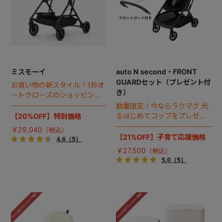
ミスモーイ
auto N second・FRONT
GUARDセット（プレゼント付
お買い物の新スタイル！1秒オ
き）
ートクローズのショッピング
カート誕生。
数量限定！今ならラクマグ 光
るはじめてコップをプレゼン
【20%OFF】特別価格
ト！
￥29,040
【21%OFF】子育て応援価格
4.6
（5）
￥27,500
5.0
（5）