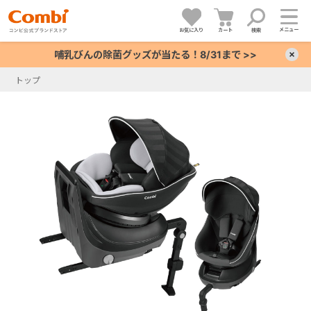
メニュー
お気に入り
カート
検索
哺乳びんの除菌グッズが当たる！8/31まで >>
×
トップ
+
+
+
+