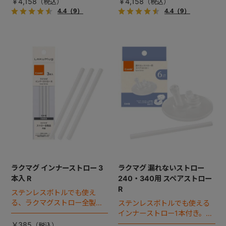
￥4,158
￥4,158
4.4
（9）
4.4
（9）
ラクマグ インナーストロー 3
ラクマグ 漏れないストロー
本入 R
240・340用 スペアストロー
R
ステンレスボトルでも使え
る、ラクマグストロー全製品
ステンレスボトルでも使える
共通のスペア用インナースト
インナーストロー1本付き。
ロー。
「漏れないストロー」用のス
￥385