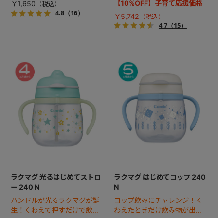
飲みにチャレンジ！
ト。
【10%OFF】子育て応援価格
￥1,650
4.8
（16）
￥5,742
4.7
（15）
ラクマグ 光るはじめてストロ
ラクマグ はじめてコップ 240
ー 240 N
N
ハンドルが光るラクマグが誕
コップ飲みにチャレンジ！く
生！くわえて押すだけで飲み
わえたときだけ飲み物が出