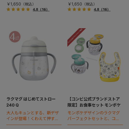
飲みにチャレンジ！
飲みにチャレンジ！
￥1,650
￥1,650
4.8
（16）
4.8
（16）
ラクマグ はじめてストロー
【コンビ公式ブランドストア
240 Q
限定】お食事セット モンポケ
大人もキュンとする、新デザ
モンポケデザインのラクマグ
インが登場！くわえて押すだ
パーフェクトセットと、コン
けで飲み物が出る、ストロー
パクトエプロンのお得なセッ