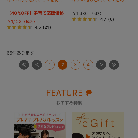
ぐ、パーツ一体形状を採用。※
ぐ、パーツ一体形状を採用。
新パッケージ対応品
340ｍlラージボトル。※新パ
【40%OFF】子育て応援価格
￥1,980
ッケージ対応品
4.7
（6）
￥1,122
4.6
（21）
66
件あります
1
2
3
4
FEATURE
おすすめ特集