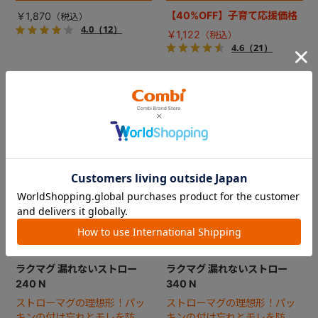
ージ対応品
新パッケージ対応品
【40%OFF】子育て応援価格
￥1,870
4.0
（12）
￥1,122
4.6
（21）
ラクマグ 漏れないストロー
ラクマグ 漏れないストロー
240 N
340 N
ストローマグの理想形！パッ
ストローマグの理想形！パッ
キンの付け忘れとモレを防
キンの付け忘れとモレを防