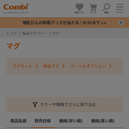
メニュー
お気に入り
カート
検索
哺乳びんの除菌グッズが当たる！8/31まで >>
×
トップ
>
製品カテゴリー
>
マグ
+
マグ
+
マグセット
単品マグ
パーツ＆オプション
+
+
カラーや価格でさらに絞り込む
商品名順
発売日順
価格(安い順)
価格(高い順)