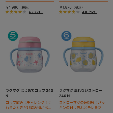
物が出る、はじめてストロ
る、魔法のコップ。※新パッケ
ー。
ージ対応品
￥1,980
￥1,870
4.2
（21）
4.0
（12）
ラクマグ はじめてコップ 240
ラクマグ 漏れないストロー
N
240 N
コップ飲みにチャレンジ！く
ストローマグの理想形！パッ
わえたときだけ飲み物が出
キンの付け忘れとモレを防
る、魔法のコップ。※新パッケ
ぐ、パーツ一体形状を採用。※