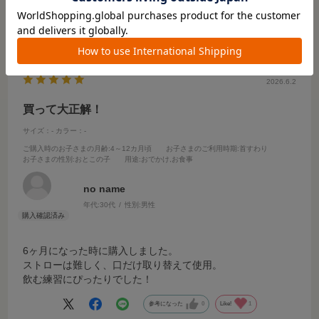
参考になった
0
Like!
1
2026.6.2
買って大正解！
サイズ：-
カラー：-
ご購入時のお子さまの月齢
:4～12カ月頃
お子さまのご利用時期
:首すわり
お子さまの性別
:おとこの子
用途
:おでかけ,お食事
no name
年代:
30代
性別:
男性
6ヶ月になった時に購入しました。
ストローは難しく、口だけ取り替えて使用。
飲む練習にぴったりでした！
参考になった
0
Like!
1