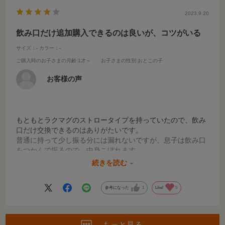
そして何よりパーツが少なく、取り外しが簡単で洗い物がス
ーパー楽です！最高！
2023.9.20
カラーも色々とたくさんあって可愛いく、選ぶのも楽しいで
すね♪
飲み口だけ追加購入できるのは良いが、コツがいる
サイズ：-
カラー：-
ご購入時のお子さまの月齢
:1才～
お子さまの性別
:おとこの子
お客様の声
もともとラクマグのストロータイプを持っていたので、飲み
口だけ交換できるのはありがたいです。
普通に持って少し振る分には漏れないですが、息子は飲み口
をつかんで振るので、中身こぼれます。。
飲むのにはコツがいるようで、息子はまだ上手く飲めませ
続きを読む
ん。
参考になった
1
Like!
5
もっと見る