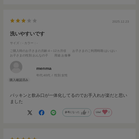
2025.12.23
洗いやすいです
サイズ：-
カラー：-
ご購入時のお子さまの月齢
:4～12カ月頃
お子さまのご利用時期
:はいはい
お子さまの性別
:おんなの子
用途
:お食事
menma
年代:
40代
性別:
女性
パッキンと飲み口が一体化してるのでお手入れが楽だと思い
ました
参考になった
2
Like!
2