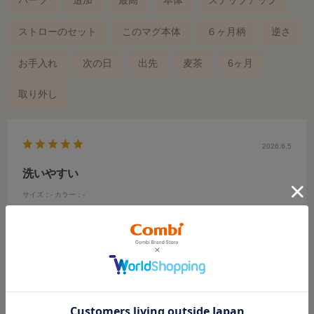
パーツ
追加
最高
本体
ステップアップ
ストローのセット
このマグ本体
６ヶ月柄
逆さ
お手入れ
次の日
出先
麦茶
6ヶ月
取り外し
2026.6.5
洗いやすい
サイズ：-
カラー：-
ご購入時のお子さまの月齢
:1才～
お子さまのご利用時期
:かけっこ
お子さまの性別
:おとこの子
用途
:お食事
み
年代:
30代
性別:
女性
洗いやすくて薬液除菌もできるので衛生的に使えます