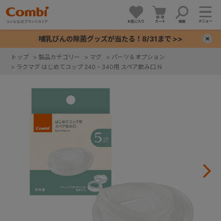
メニュー
お気に入り
カート
検索
哺乳びんの除菌グッズが当たる！8/31まで >>
×
トップ
>
製品カテゴリー
>
マグ
>
パーツ＆オプション
>
ラクマグ はじめてコップ 240・340用 スペア飲み口 N
+
+
+
+