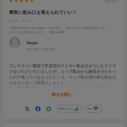
2025.2.13
簡単に飲み口を替えられていい！
サイズ：-
カラー：-
ご購入時のお子さまの月齢
:4～12カ月頃
お子さまのご利用時期
:はいはい
お子さまの性別
:おんなの子
用途
:お食事
Steph
年代:
30代
性別:
女性
プレママパパ教室で乳首型のストロー飲み口がついたラクマ
グをいただいていましたが、コップ飲みから練習させたかっ
たので使っていなかったところ、コップ飲み用の替え飲み口
があると知って即購入しました！
これで麦茶を飲ませたところ、すぐにとっても上手にぐびぐ
び飲みました！
続きを読む
家では哺乳瓶の蓋やスプーンなどでコップ飲み練習できます
が、出先などでそれはなかなか難しいので、ラクマグでコッ
参考になった
0
Like!
2
プ飲みができて本当に助かりました！
逆さにしても全く漏れなず、安心です。
軽いので赤ちゃんが持つにも負担なさそうです。