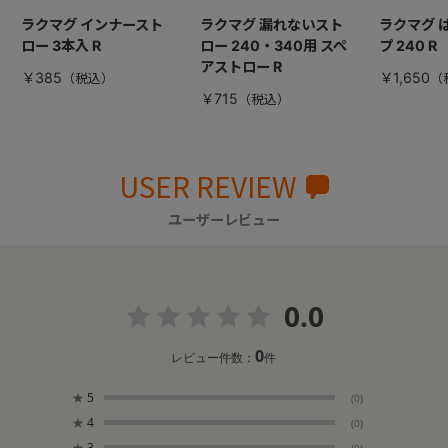
ラクマグ インナースト
ラクマグ 漏れないスト
ラクマグ 
ロー 3本入 R
ロー 240・340用 スペ
プ 240 R
アストロー R
￥385
￥1,650
￥715
USER REVIEW
ユーザーレビュー
0.0
0
レビュー件数：
件
★
5
(0)
★
4
(0)
★
3
(0)