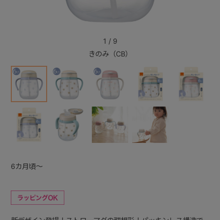
+
1
/
9
きのみ（CB）
+
6カ月頃～