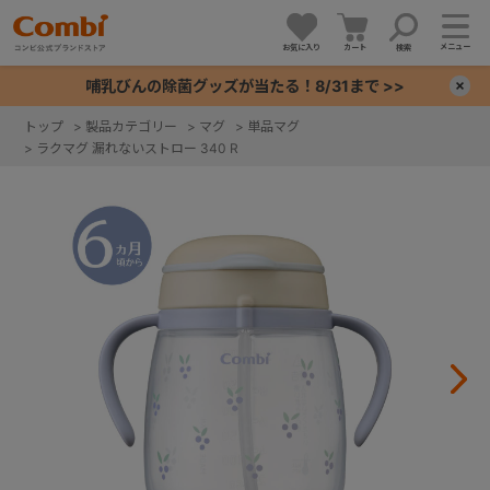
メニュー
お気に入り
カート
検索
哺乳びんの除菌グッズが当たる！8/31まで >>
×
トップ
>
製品カテゴリー
>
マグ
>
単品マグ
>
ラクマグ 漏れないストロー 340 R
+
+
+
+