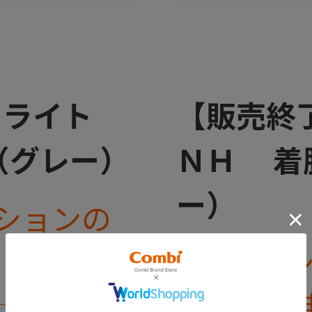
ャライト
【販売終
（グレー）
ＮＨ 着
ー）
ションの
※全体の
みとなり