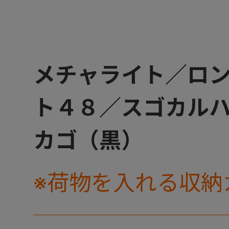
メチャライト／ロ
ト４８／スゴカル
カゴ（黒）
※荷物を入れる収納