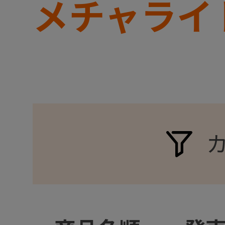
メチャライ
+
+