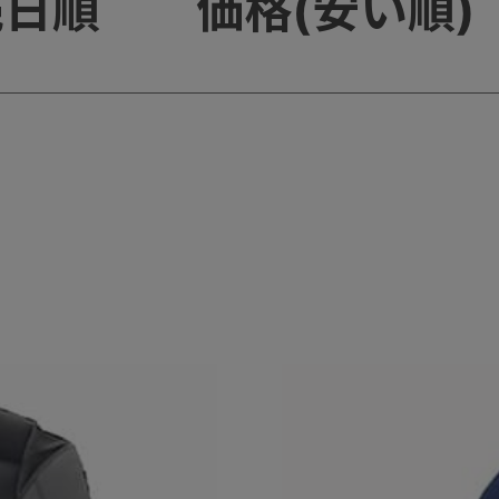
売日順
価格(安い順)