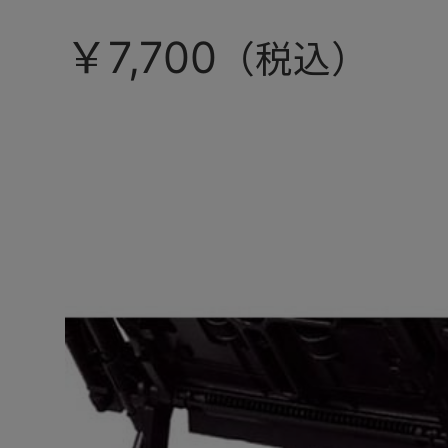
￥7,700