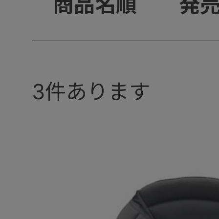
+
商品名順
発
3
件あります