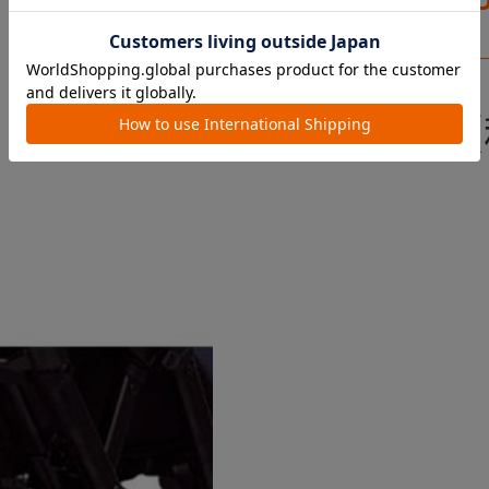
￥7,700