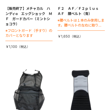
【販売終了】メチャカル ハ
Ｆ２ ＡＦ／Ｆ２ｐｌｕｓ
ンディα エッグショック Ｍ
ＡＦ 腰ベルト（青）
Ｆ ガードカバー（ミントシ
※腰ベルトは１本のみ使用しま
ョコラ）
す。腰ベルトの左右に取り付
ける腰バックル（差込バック
※フロントガード（手すり）の
ル）は別売りです
カバーとなります
￥1,650
￥1,100