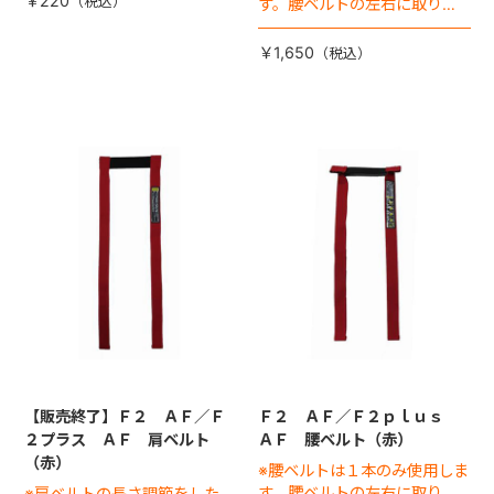
￥220
す。腰ベルトの左右に取り付
ける腰バックル（差込バック
ル）は別売りです
￥1,650
【販売終了】Ｆ２ ＡＦ／Ｆ
Ｆ２ ＡＦ／Ｆ２ｐｌｕｓ
２プラス ＡＦ 肩ベルト
ＡＦ 腰ベルト（赤）
（赤）
※腰ベルトは１本のみ使用しま
す。腰ベルトの左右に取り付
※肩ベルトの長さ調節をした