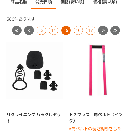
商品名順
発売日順
価格(安い順)
価格(高い順)
メチャカーゴＩＧ
メチャライト
ラベリタ
+
ロングフィット４８
583
件あります
【共通部品】差し込みバックル・腰バックル・肩バック
13
14
15
16
17
+
ル
【共通部品】肩ベルト・腰ベルト
【共通部品】ショルダーストラップ
【共通部品】ダッコシート・エッグショックパッド
【共通部品】幌クリップ・リクライニングバックル・ヘ
ッドレストプレート
リクライニング バックルセッ
Ｆ２プラス 肩ベルト（ピン
ト
ク）
※肩ベルトの長さ調節をした