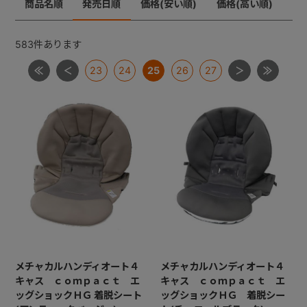
商品名順
発売日順
価格(安い順)
価格(高い順)
メチャカーゴＩＧ
メチャライト
ラベリタ
+
ロングフィット４８
583
件あります
【共通部品】差し込みバックル・腰バックル・肩バック
23
24
25
26
27
+
ル
【共通部品】肩ベルト・腰ベルト
【共通部品】ショルダーストラップ
【共通部品】ダッコシート・エッグショックパッド
【共通部品】幌クリップ・リクライニングバックル・ヘ
ッドレストプレート
メチャカルハンディオート４
メチャカルハンディオート４
キャス ｃｏｍｐａｃｔ エ
キャス ｃｏｍｐａｃｔ エ
ッグショックＨＧ 着脱シート
ッグショックＨＧ 着脱シー