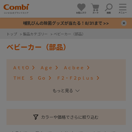
メニュー
お気に入り
カート
検索
哺乳びんの除菌グッズが当たる！8/31まで >>
×
トップ
>
製品カテゴリー
>
ベビーカー（部品）
+
ベビーカー（部品）
+
ＡｔｔＯ
Ａｇｅ
Ａｃｂｅｅ
+
ＴＨＥ Ｓ Ｇｏ
Ｆ２・Ｆ２ｐｌｕｓ
アンブレッタ４キャス
クロスゴー
+
スゴカルＳｗｉｔｃｈ
スゴカル S
スゴカル
スルーラー
スゴカルminimo
ツインスピン
カラーや価格でさらに絞り込む
メチャカルハンディ・メチャカルハンディα
メチャカルハンディオート4キャス