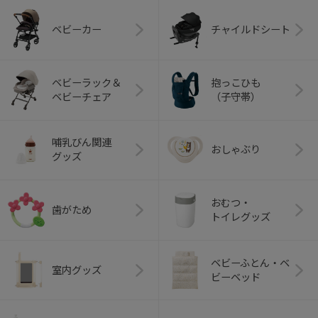
ベビーカー
チャイルドシート
ベビーラック＆
抱っこひも
ベビーチェア
（子守帯）
哺乳びん関連
おしゃぶり
グッズ
おむつ・
歯がため
トイレグッズ
ベビーふとん・ベ
室内グッズ
ビーベッド