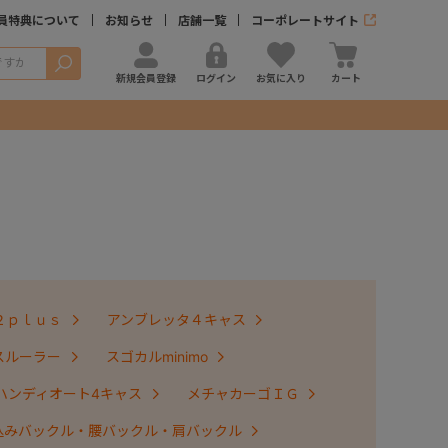
員特典について
お知らせ
店舗一覧
コーポレートサイト
検索
新規会員登録
ログイン
お気に入り
カート
２ｐｌｕｓ
アンブレッタ４キャス
スルーラー
スゴカルminimo
ハンディオート4キャス
メチャカーゴＩＧ
込みバックル・腰バックル・肩バックル