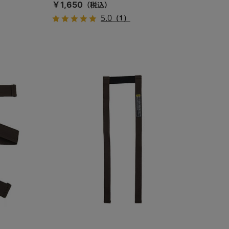
￥1,650
5.0
（1）