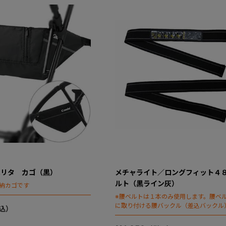
ベリタ カゴ（黒）
メチャライト／ロングフィット４
ルト（黒ライン灰）
納カゴです
※腰ベルトは１本のみ使用します。腰ベ
に取り付ける腰バックル（差込バックル
りです