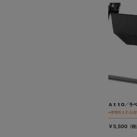
ＡｔｔO／ラ
※荷物を入れる収
￥5,500