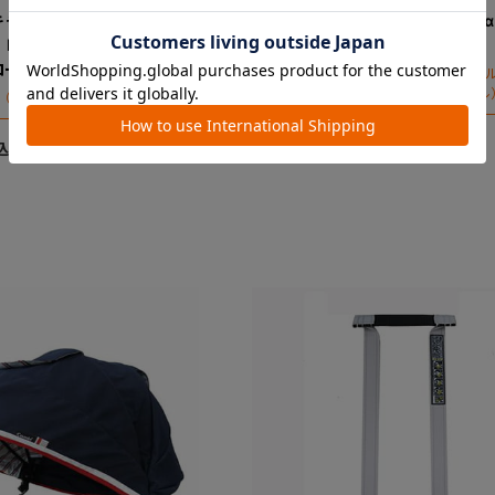
キャス ｃｏｍｐａｃｔ エ
スゴカルＳｗｉｔｃｈ／スゴカルα
 ＨＨ ガードカバー（ベル
ス 腰ベルト（茶）
ロー）
※腰ベルトは１本のみ使用します。腰ベ
に取り付ける腰バックル（差込バックル
ド（手すり）のカバーとなります
りです
￥1,650