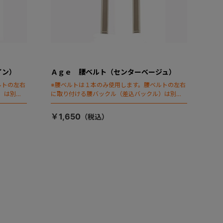
イン）
Ａｇｅ 腰ベルト（センターベージュ）
ルトの左右
※腰ベルトは１本のみ使用します。腰ベルトの左右
）は別売
に取り付ける腰バックル（差込バックル）は別売
りです
￥1,650