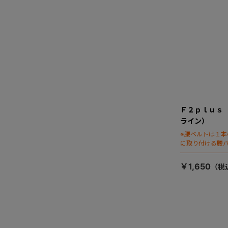
Ｆ２ｐｌｕｓ
ライン）
※腰ベルトは１
に取り付ける腰
りです
￥1,650