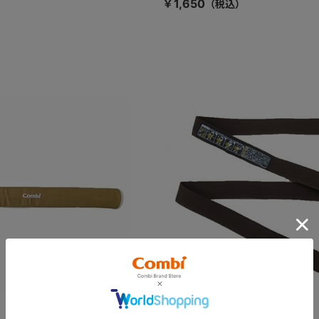
￥1,650