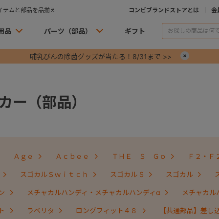
イテムと部品を品揃え
コンビブランドストアとは
会
用品
パーツ（部品）
ギフト
哺乳びんの除菌グッズが当たる！8/31まで >>
×
カー（部品）
Ａｇｅ
Ａｃｂｅｅ
ＴＨＥ Ｓ Ｇｏ
Ｆ２・Ｆ
スゴカルＳｗｉｔｃｈ
スゴカル S
スゴカル
ン
メチャカルハンディ・メチャカルハンディα
メチャカル
ト
ラベリタ
ロングフィット４８
【共通部品】差し