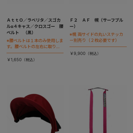
ＡｔｔＯ／ラベリタ／スゴカ
Ｆ２ ＡＦ 幌（サーフブル
ルα４キャス／クロスゴー 腰
ー）
ベルト （黒）
※幌 両サイドの丸いステッカ
ー別売り（２枚必要です）
※腰ベルトは１本のみ使用しま
す。腰ベルトの左右に取り付
ける腰バックル（差込バック
￥9,900
ル）は別売りです
￥1,650