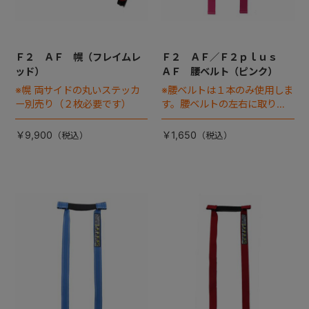
Ｆ２ ＡＦ 幌（フレイムレ
Ｆ２ ＡＦ／Ｆ２ｐｌｕｓ
ッド）
ＡＦ 腰ベルト（ピンク）
※幌 両サイドの丸いステッカ
※腰ベルトは１本のみ使用しま
ー別売り（２枚必要です）
す。腰ベルトの左右に取り付
ける腰バックル（差込バック
ル）は別売りです
￥9,900
￥1,650