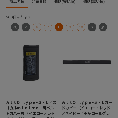
商品名順
発売日順
価格(安い順)
価格(高い順)
メチャカーゴＩＧ
メチャライト
ラベリタ
+
ロングフィット４８
583
件あります
【共通部品】差し込みバックル・腰バックル・肩バック
6
7
8
9
10
+
ル
【共通部品】肩ベルト・腰ベルト
【共通部品】ショルダーストラップ
【共通部品】ダッコシート・エッグショックパッド
【共通部品】幌クリップ・リクライニングバックル・ヘ
ッドレストプレート
ＡｔｔO tｙｐｅ-Ｓ・Ｌ／ス
ＡｔｔO tｙｐｅ-Ｓ・Ｌガー
ゴカルｍｉｎｉｍｏ 肩ベル
ドカバー （イエロー／レッド
トカバー右 （イエロー／レッ
／ネイビー／チャコールグレ