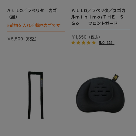
ＡｔｔO／ラベリタ カゴ
ＡｔｔO／ラベリタ／スゴカ
（黒）
ルｍｉｎｉｍｏ/ＴＨＥ Ｓ
Ｇｏ フロントガード
※荷物を入れる収納カゴです
￥1,650
￥5,500
5.0
（2）