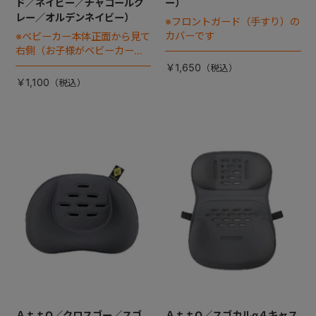
ド／ネイビー／チャコールグ
ー）
レー／オルデンネイビー）
※フロントガード（手すり）の
カバーです
※ベビーカー本体正面から見て
右側（お子様がベビーカーに
座った状態で左手側となりま
￥1,650
す）
￥1,100
ＡｔｔO／クロスゴー／スゴ
ＡｔｔO／スゴカルα４キャス