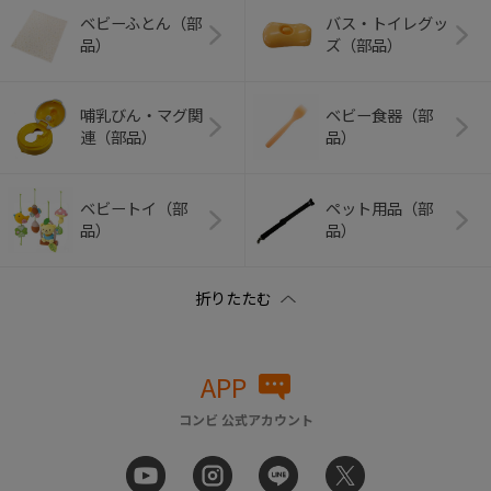
ベビーふとん（部
バス・トイレグッ
品）
ズ（部品）
哺乳びん・マグ関
ベビー食器（部
連（部品）
品）
ベビートイ（部
ペット用品（部
品）
品）
APP
コンビ 公式アカウント