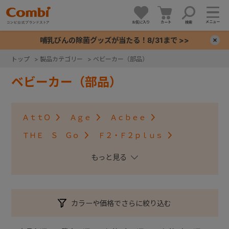
メニュー
お気に入り
カート
検索
哺乳びんの除菌グッズが当たる！8/31まで >>
×
トップ
>
製品カテゴリー
>
ベビーカー（部品）
+
ベビーカー（部品）
+
ＡｔｔＯ
Ａｇｅ
Ａｃｂｅｅ
+
ＴＨＥ Ｓ Ｇｏ
Ｆ２・Ｆ２ｐｌｕｓ
アンブレッタ４キャス
クロスゴー
+
スゴカルＳｗｉｔｃｈ
スゴカル S
スゴカル
スルーラー
スゴカルminimo
ツインスピン
カラーや価格でさらに絞り込む
メチャカルハンディ・メチャカルハンディα
メチャカルハンディオート4キャス