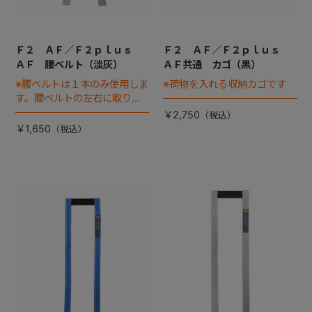
Ｆ２ ＡＦ／Ｆ２ｐｌｕｓ
Ｆ２ ＡＦ／Ｆ２ｐｌｕｓ
ＡＦ 腰ベルト（淡灰）
ＡＦ共通 カゴ（黒）
※腰ベルトは１本のみ使用しま
※荷物を入れる収納カゴです
す。腰ベルトの左右に取り付
ける腰バックル（差込バック
￥2,750
ル）は別売りです
￥1,650