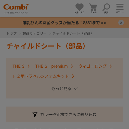
メニュー
お気に入り
カート
検索
哺乳びんの除菌グッズが当たる！8/31まで >>
×
トップ
>
製品カテゴリー
>
チャイルドシート（部品）
+
チャイルドシート（部品）
+
THE S
THE S premium
ウィゴーロング
+
Ｆ２用トラベルシステムキット
クルムーヴコンパクトISOFIX・クルムーヴアドバンス
+
ISOFIX
クルムーヴ・クルムーヴＩＳＯＦＩＸ
クルムーヴスマート・クルムーヴスマートＩＳＯＦＩＸ
カラーや価格でさらに絞り込む
コッコロ
ジョイキッズムーバー