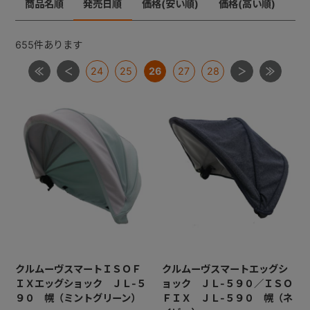
商品名順
発売日順
価格(安い順)
価格(高い順)
ジョイトリップ
+
ジョイトリップアドバンスＩＳＯＦＩＸ
655
件あります
ムーブフィットジュニア
24
25
26
27
28
+
ネセルターン・ネセルターンISOFIX・ネルームlite・ネル
ームliteISOFIX
ママロン
マルゴット
ミニマグランデ
【共通部品】ＩＳＯＦＩＸキャップ・すーすーファン・
ロッキングクリップ・ギボシ
【共通部品】ベースカバー・サポートレッグ
クルムーヴスマートＩＳＯＦ
クルムーヴスマートエッグシ
ＩＸエッグショック ＪＬ-５
ョック ＪＬ-５９０／ＩＳＯ
９０ 幌（ミントグリーン）
ＦＩＸ ＪＬ-５９０ 幌（ネ