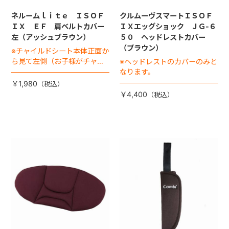
ネルームｌｉｔｅ ＩＳＯＦ
クルムーヴスマートＩＳＯＦ
ＩＸ ＥＦ 肩ベルトカバー
ＩＸエッグショック ＪＧ-６
左（アッシュブラウン）
５０ ヘッドレストカバー
（ブラウン）
※チャイルドシート本体正面か
ら見て左側（お子様がチャイ
※ヘッドレストのカバーのみと
ルドシートに座った状態で右
なります。
手側となります）
￥1,980
￥4,400