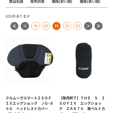
商品名順
発売日順
価格(安い順)
価格(高い順)
ジョイトリップ
+
ジョイトリップアドバンスＩＳＯＦＩＸ
655
件あります
ムーブフィットジュニア
19
20
21
22
23
+
ネセルターン・ネセルターンISOFIX・ネルームlite・ネル
ームliteISOFIX
ママロン
マルゴット
ミニマグランデ
【共通部品】ＩＳＯＦＩＸキャップ・すーすーファン・
ロッキングクリップ・ギボシ
【共通部品】ベースカバー・サポートレッグ
クルムーヴスマートＩＳＯＦ
【販売終了】ＴＨＥ Ｓ Ｉ
ＩＸエッグショック ＪＧ-８
ＳＯＦＩＸ エッグショッ
００ ヘッドレストカバー
ク ＺＡ６７０ 肩ベルトカ