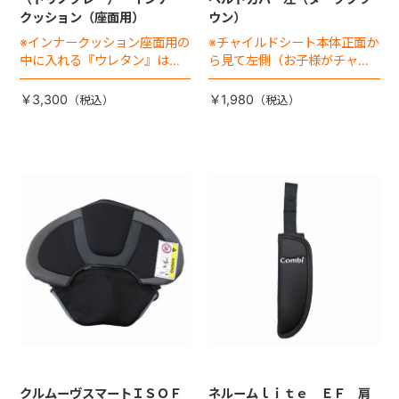
クッション（座面用）
ウン）
※インナークッション座面用の
※チャイルドシート本体正面か
中に入れる『ウレタン』は別
ら見て左側（お子様がチャイ
売りです
ルドシートに座った状態で右
手側となります）
￥3,300
￥1,980
クルムーヴスマートＩＳＯＦ
ネルームｌｉｔｅ ＥＦ 肩