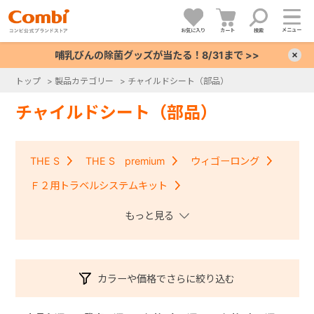
メニュー
お気に入り
カート
検索
哺乳びんの除菌グッズが当たる！8/31まで >>
×
トップ
>
製品カテゴリー
>
チャイルドシート（部品）
+
チャイルドシート（部品）
+
THE S
THE S premium
ウィゴーロング
+
Ｆ２用トラベルシステムキット
クルムーヴコンパクトISOFIX・クルムーヴアドバンス
+
ISOFIX
クルムーヴ・クルムーヴＩＳＯＦＩＸ
クルムーヴスマート・クルムーヴスマートＩＳＯＦＩＸ
カラーや価格でさらに絞り込む
コッコロ
ジョイキッズムーバー