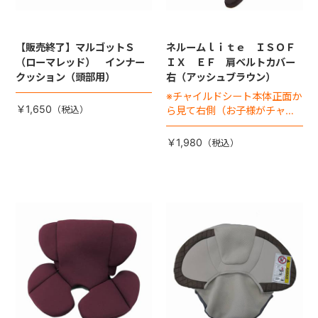
【販売終了】マルゴットＳ
ネルームｌｉｔｅ ＩＳＯＦ
（ローマレッド） インナー
ＩＸ ＥＦ 肩ベルトカバー
クッション（頭部用）
右（アッシュブラウン）
※チャイルドシート本体正面か
￥1,650
ら見て右側（お子様がチャイ
ルドシートに座った状態で左
手側となります）
￥1,980