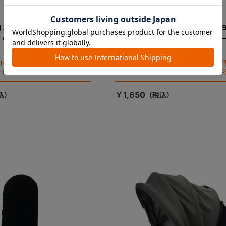
コンパクト Ｒ１２９ エッ
クルムーヴ コンパクト Ｒ１２
ＪＱ 肩ベルトカバー右
グショック ＪＱ 肩ベルトカ
（グレー）
ート本体正面から見て右側（お子様
※チャイルドシート本体正面から見て左
ートに座った状態で左手側となり
がチャイルドシートに座った状態で右手
ます）
￥1,650