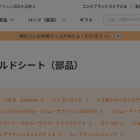
イテムと部品を品揃え
コンビブランドストアとは
会
用品
パーツ（部品）
ギフト
哺乳びんの除菌グッズが当たる！8/31まで >>
×
ルドシート（部品）
THE S premium
ウィゴーロング
Ｆ２用トラベルシス
ンパクトISOFIX・クルムーヴアドバンスISOFIX
クルムーヴ・
スマート・クルムーヴスマートＩＳＯＦＩＸ
コッコロ
ジ
ップアドバンスＩＳＯＦＩＸ
ムーブフィットジュニア