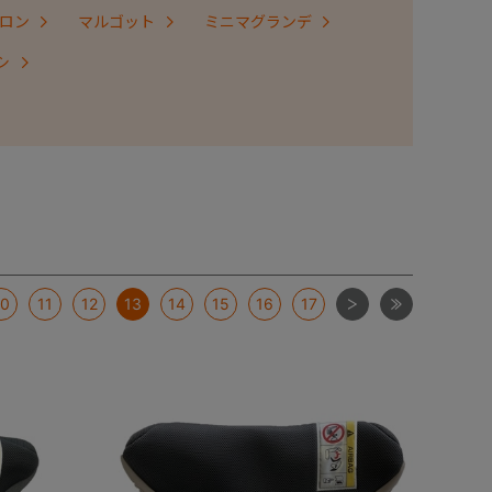
ロン
マルゴット
ミニマグランデ
シ
次
最後
10
11
12
13
14
15
16
17