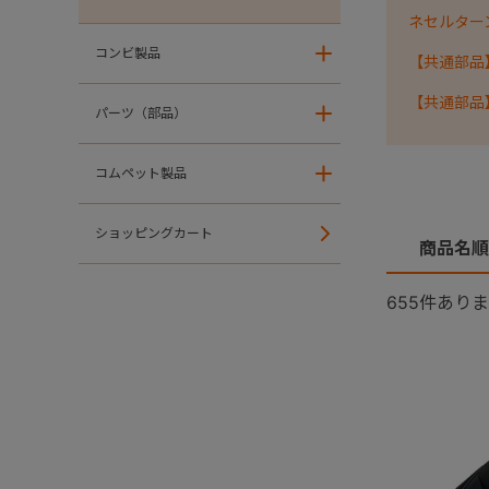
ネセルターン・
コンビ製品
＋
【共通部品
【共通部品
パーツ（部品）
＋
コムペット製品
＋
ショッピングカート
商品名順
655
件ありま