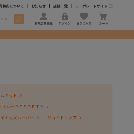
員特典について
お知らせ
店舗一覧
コーポレートサイト
検索
新規会員登録
ログイン
お気に入り
カート
テムキット
クルムーヴＩＳＯＦＩＸ
ョイキッズムーバー
ジョイトリップ