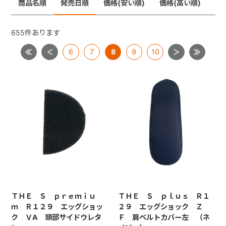
商品名順
発売日順
価格(安い順)
価格(高い順)
ジョイトリップ
+
ジョイトリップアドバンスＩＳＯＦＩＸ
655
件あります
ムーブフィットジュニア
6
7
8
9
10
+
ネセルターン・ネセルターンISOFIX・ネルームlite・ネル
ームliteISOFIX
ママロン
マルゴット
ミニマグランデ
【共通部品】ＩＳＯＦＩＸキャップ・すーすーファン・
ロッキングクリップ・ギボシ
【共通部品】ベースカバー・サポートレッグ
ＴＨＥ Ｓ ｐｒｅｍｉｕ
ＴＨＥ Ｓ ｐｌｕｓ Ｒ１
ｍ Ｒ１２９ エッグショッ
２９ エッグショック Ｚ
ク ＶA 頭部サイドウレタ
Ｆ 肩ベルトカバー左 （ネ