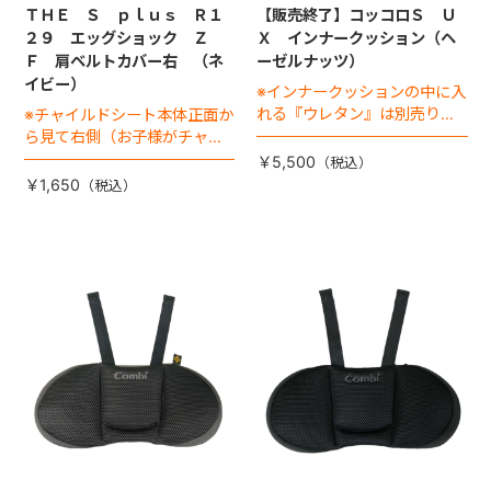
ＴＨＥ Ｓ ｐｌｕｓ Ｒ１
【販売終了】コッコロＳ Ｕ
２９ エッグショック Ｚ
Ｘ インナークッション（ヘ
Ｆ 肩ベルトカバー右 （ネ
ーゼルナッツ）
イビー）
※インナークッションの中に入
れる『ウレタン』は別売りで
※チャイルドシート本体正面か
す
ら見て右側（お子様がチャイ
ルドシートに座った状態で左
￥5,500
手側となります。)
￥1,650