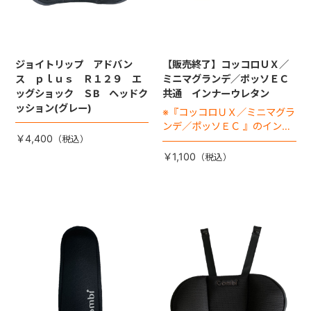
ジョイトリップ アドバン
【販売終了】コッコロＵＸ／
ス ｐｌｕｓ Ｒ１２９ エ
ミニマグランデ／ポッソＥＣ
ッグショック ＳB ヘッドク
共通 インナーウレタン
ッション(グレー)
※『コッコロＵＸ／ミニマグラ
ンデ／ポッソＥＣ 』のインナ
￥4,400
ークッションの座面に入れて
使用するウレタンです
￥1,100