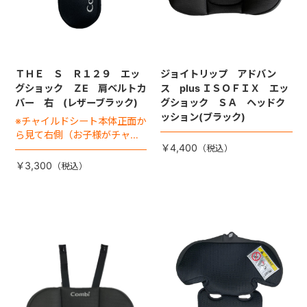
ＴＨＥ Ｓ Ｒ１２９ エッ
ジョイトリップ アドバン
グショック ＺE 肩ベルトカ
ス plus ＩＳＯＦＩＸ エッ
バー 右 (レザーブラック)
グショック ＳＡ ヘッドク
ッション(ブラック)
※チャイルドシート本体正面か
ら見て右側（お子様がチャイ
￥4,400
ルドシートに座った状態で左
手側となります。)
￥3,300