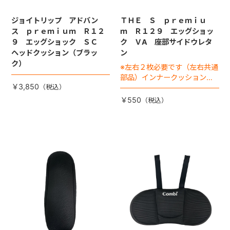
ジョイトリップ アドバン
ＴＨＥ Ｓ ｐｒｅｍｉｕ
ス ｐｒｅｍｉｕｍ Ｒ１２
ｍ Ｒ１２９ エッグショッ
９ エッグショック ＳＣ
ク ＶA 座部サイドウレタ
ヘッドクッション（ブラッ
ン
ク）
※左右２枚必要です（左右共通
部品）インナークッション座
￥3,850
部の左右に入れる『ウレタ
ン』なります。
￥550