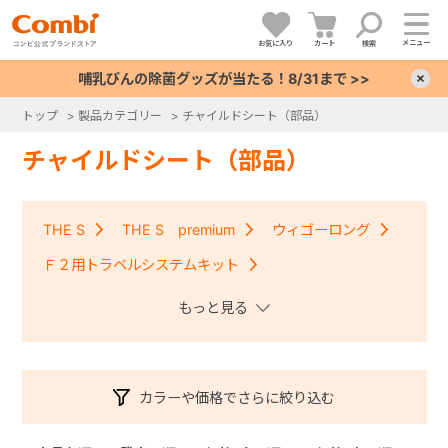
メニュー
お気に入り
カート
検索
哺乳びんの除菌グッズが当たる！8/31まで >>
×
トップ
>
製品カテゴリー
>
チャイルドシート（部品）
+
チャイルドシート（部品）
+
THE S
THE S premium
ウィゴーロング
+
Ｆ２用トラベルシステムキット
クルムーヴコンパクトISOFIX・クルムーヴアドバンス
+
ISOFIX
クルムーヴ・クルムーヴＩＳＯＦＩＸ
クルムーヴスマート・クルムーヴスマートＩＳＯＦＩＸ
カラーや価格でさらに絞り込む
コッコロ
ジョイキッズムーバー