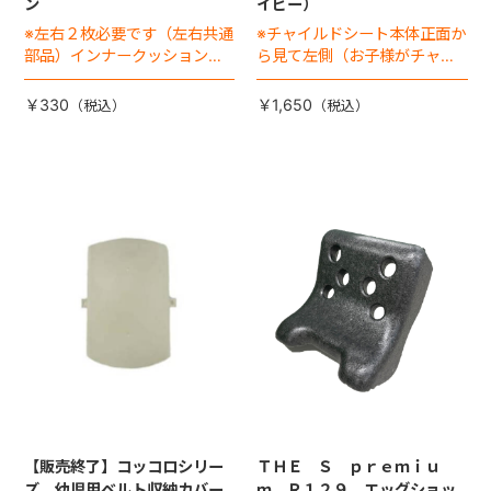
ン
イビー）
※左右２枚必要です（左右共通
※チャイルドシート本体正面か
部品）インナークッション頭
ら見て左側（お子様がチャイ
部の左右に入れる『ウレタ
ルドシートに座った状態で右
ン』なります。
手側となります）
￥330
￥1,650
【販売終了】コッコロシリー
ＴＨＥ Ｓ ｐｒｅｍｉｕ
ズ 幼児用ベルト収納カバー
ｍ Ｒ１２９ エッグショッ