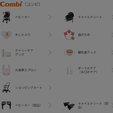
Combi
（コンビ）
ベビーカー
チャイルドシート
おしゃぶり
歯がため
デイリーケア
離乳食グッズ
グッズ
オーラルケア
お食事エプロン
（お口のケア）
ショッピングカート
チャイルドシート（部
ベビーカー（部品）
品）