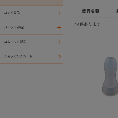
商品名順
コンビ製品
＋
44
件あります
パーツ（部品）
＋
コムペット製品
＋
ショッピングカート