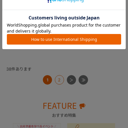
離乳食ナビゲート調理セット
離乳食ナビゲート調理セット
Ｃ 裏ごしプレート
Ｃ すりつぶしボウル
￥1,100
￥330
5.0
（2）
38
件あります
1
2
FEATURE
おすすめ特集