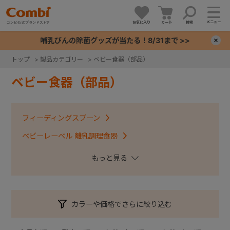
メニュー
お気に入り
カート
検索
哺乳びんの除菌グッズが当たる！8/31まで >>
×
トップ
>
製品カテゴリー
>
ベビー食器（部品）
+
ベビー食器（部品）
+
フィーディングスプーン
+
ベビーレーベル 離乳調理食器
くまのプーさん離乳食じょ～ず
+
ベビーレーベルシリーズ 食器
かさなる食器 収納じょ～ず
はじめておはし
カラーや価格でさらに絞り込む
お食事周辺グッズ