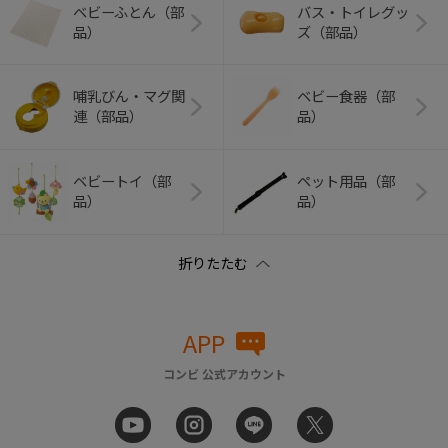
ベビーふとん（部
バス・トイレグッ
品）
ズ（部品）
哺乳びん・マグ関
ベビー食器（部
連（部品）
品）
ベビートイ（部
ペット用品（部
品）
品）
APP
コンビ 公式アカウント