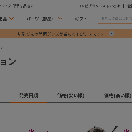
イテムと部品を品揃え
コンビブランドストアとは
会
用品
パーツ（部品）
ギフト
哺乳びんの除菌グッズが当たる！8/31まで >>
×
ン
ョン
発売日順
価格(安い順)
価格(高い順)
す