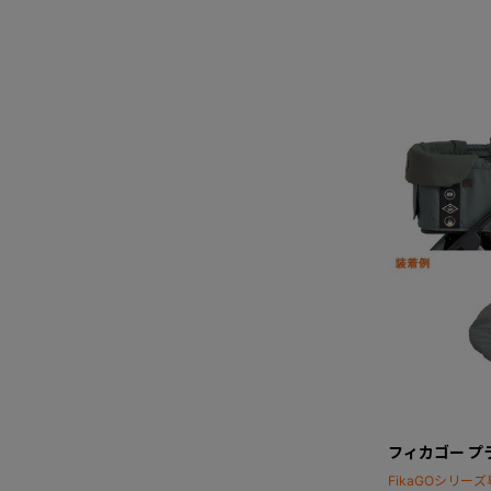
フィカゴー プ
FikaGOシリ