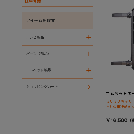
在庫有無
＋
アイテムを探す
コンビ製品
＋
パーツ（部品）
＋
コムペット製品
＋
ショッピングカート
コムペット カー
ミリミリ キャリー
トとの車移動を
￥16,500