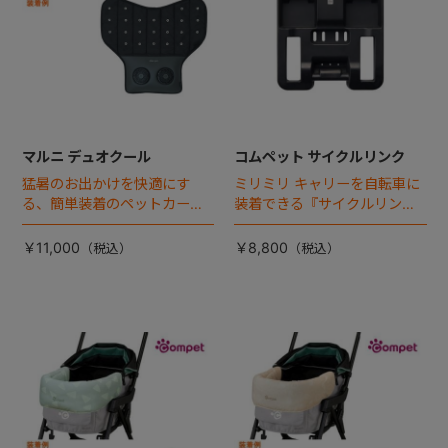
マルニ デュオクール
コムペット サイクルリンク
猛暑のお出かけを快適にす
ミリミリ キャリーを自転車に
る、簡単装着のペットカート
装着できる『サイクルリン
専用ダブル送風ファンが登
ク』が登場！
場。
￥11,000
￥8,800