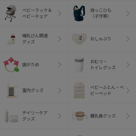
ベビーラック＆
抱っこひも
ベビーチェア
（子守帯）
哺乳びん関連
おしゃぶり
グッズ
おむつ・
歯がため
トイレグッズ
ベビーふとん・ベ
室内グッズ
ビーベッド
デイリーケア
離乳食グッズ
グッズ