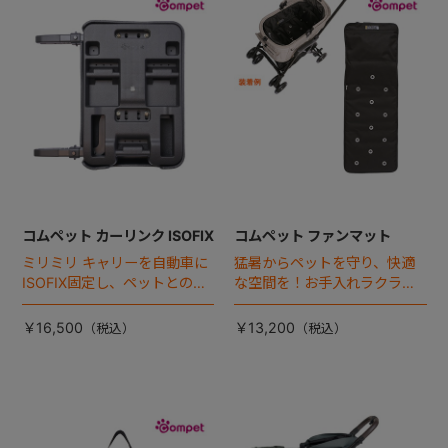
+
+
コムペット カーリンク ISOFIX
コムペット ファンマット
ミリミリ キャリーを自動車に
猛暑からペットを守り、快適
ISOFIX固定し、ペットとの車
な空間を！お手入れラクラク
移動をカンタン・快適に！
な「ファンマット」が登場！
￥16,500
￥13,200