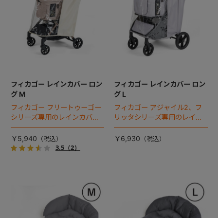
フィカゴー レインカバー ロン
フィカゴー レインカバー ロン
グ M
グ L
フィカゴー フリートゥーゴー
フィカゴー アジャイル2、フ
シリーズ専用のレインカバ
リッタシリーズ専用のレイン
ー。雨の日のお出かけも安
カバー。雨の日のお出かけも
心。
安心。
￥5,940
￥6,930
3.5
（2）