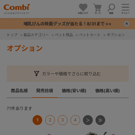
メニュー
お気に入り
カート
検索
哺乳びんの除菌グッズが当たる！8/31まで >>
×
トップ
>
製品カテゴリー
>
ペット用品
>
ペットカート
>
オプション
+
オプション
+
カラーや価格でさらに絞り込む
+
商品名順
発売日順
価格(安い順)
価格(高い順)
+
71
件あります
1
2
3
4