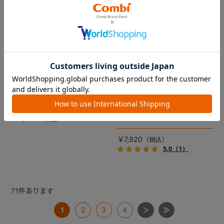
コムペット リバーシブルコン
DRAGON QUEST PETs コン
フォートクッションJF
フォートクッション スライム
【コムペット ペットカート
裏面は接触冷感生地で暑い季
用】
節も快適！ペットカートをお
しゃれに・かわいく・かっこ
愛車の目印に！ふわふわ生地
よく！
のスライムのかたちをした、
￥5,500
あごのせクッション。
￥7,920
5.0
（1）
71
件あります
1
2
3
4