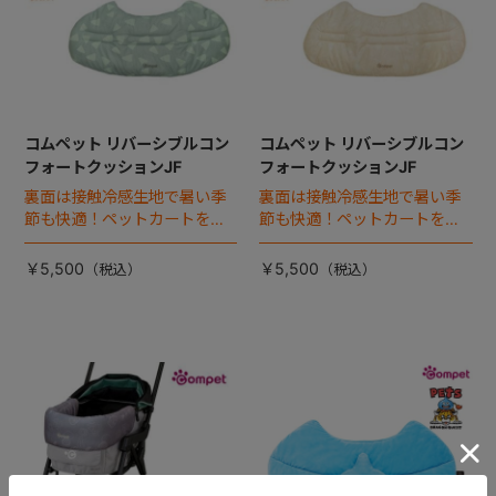
コムペット リバーシブルコン
コムペット リバーシブルコン
フォートクッションJF
フォートクッションJF
裏面は接触冷感生地で暑い季
裏面は接触冷感生地で暑い季
節も快適！ペットカートをお
節も快適！ペットカートをお
しゃれに・かわいく・かっこ
しゃれに・かわいく・かっこ
よく！
よく！
￥5,500
￥5,500