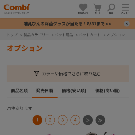
メニュー
お気に入り
カート
検索
哺乳びんの除菌グッズが当たる！8/31まで >>
×
トップ
>
製品カテゴリー
>
ペット用品
>
ペットカート
>
オプション
+
オプション
+
カラーや価格でさらに絞り込む
+
商品名順
発売日順
価格(安い順)
価格(高い順)
+
71
件あります
1
2
3
4