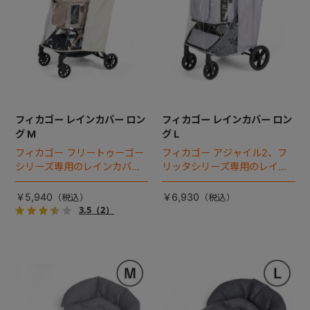
フィカゴー レインカバー ロン
フィカゴー レインカバー ロン
グ M
グ L
フィカゴー フリートゥーゴー
フィカゴー アジャイル2、フ
シリーズ専用のレインカバ
リッタシリーズ専用のレイン
ー。雨の日のお出かけも安
カバー。雨の日のお出かけも
心。
安心。
￥5,940
￥6,930
3.5
（2）