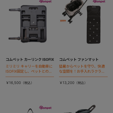
+
+
コムペット カーリンク ISOFIX
コムペット ファンマット
ミリミリ キャリーを自動車に
猛暑からペットを守り、快適
ISOFIX固定し、ペットとの車
な空間を！お手入れラクラク
移動をカンタン・快適に！
な「ファンマット」が登場！
￥16,500
￥13,200