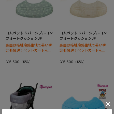
コムペット リバーシブルコン
コムペット リバーシブルコン
フォートクッションJF
フォートクッションJF
裏面は接触冷感生地で暑い季
裏面は接触冷感生地で暑い季
節も快適！ペットカートをお
節も快適！ペットカートをお
しゃれに・かわいく・かっこ
しゃれに・かわいく・かっこ
よく！
よく！
￥5,500
￥5,500