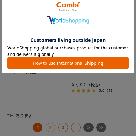
コムペット リバーシブルコン
DRAGON QUEST PETs コン
フォートクッションJF
フォートクッション スライム
【コムペット ペットカート
裏面は接触冷感生地で暑い季
用】
節も快適！ペットカートをお
しゃれに・かわいく・かっこ
愛車の目印に！ふわふわ生地
よく！
のスライムのかたちをした、
￥5,500
あごのせクッション。
￥7,920
5.0
（1）
71
件あります
1
2
3
4