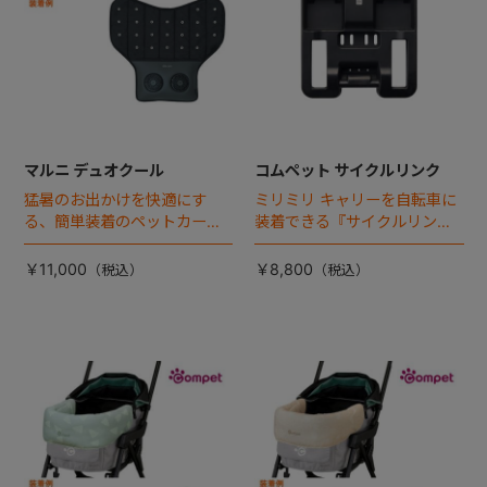
マルニ デュオクール
コムペット サイクルリンク
猛暑のお出かけを快適にす
ミリミリ キャリーを自転車に
る、簡単装着のペットカート
装着できる『サイクルリン
専用ダブル送風ファンが登
ク』が登場！
場。
￥11,000
￥8,800