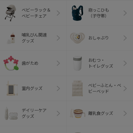
ベビーラック＆
抱っこひも
ベビーチェア
（子守帯）
哺乳びん関連
おしゃぶり
グッズ
おむつ・
歯がため
トイレグッズ
ベビーふとん・ベ
室内グッズ
ビーベッド
デイリーケア
離乳食グッズ
グッズ