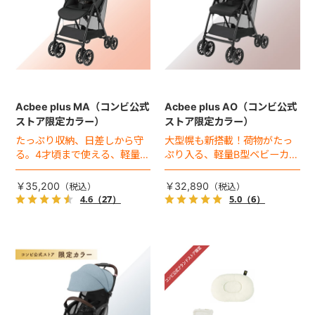
Acbee plus MA（コンビ公式
Acbee plus AO（コンビ公式
ストア限定カラー）
ストア限定カラー）
たっぷり収納、日差しから守
大型幌も新搭載！荷物がたっ
る。4才頃まで使える、軽量B
ぷり入る、軽量B型ベビーカー
型ベビーカー。
のコンビ公式ストア限定カラ
ー（2023年モデル）。
￥35,200
￥32,890
4.6
（27）
5.0
（6）