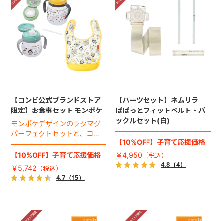
【コンビ公式ブランドストア
【パーツセット】ネムリラ
限定】お食事セット モンポケ
ぱぱっとフィットベルト・バ
ックルセット(白)
モンポケデザインのラクマグ
パーフェクトセットと、コン
【10%OFF】子育て応援価格
パクトエプロンのお得なセッ
ト。
【10%OFF】子育て応援価格
￥4,950
4.8
（4）
￥5,742
4.7
（15）