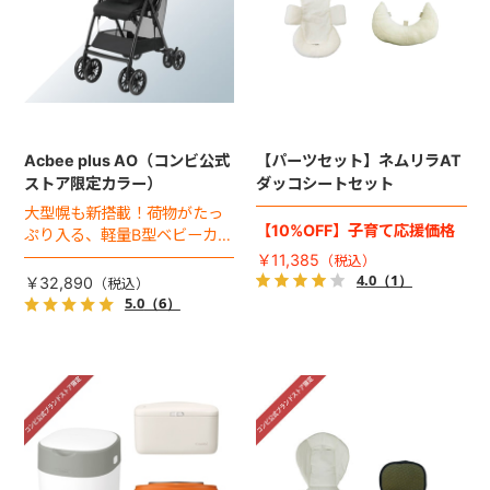
Acbee plus AO（コンビ公式
【パーツセット】ネムリラAT
ストア限定カラー）
ダッコシートセット
大型幌も新搭載！荷物がたっ
【10%OFF】子育て応援価格
ぷり入る、軽量B型ベビーカー
のコンビ公式ストア限定カラ
￥11,385
ー（2023年モデル）。
4.0
（1）
￥32,890
5.0
（6）