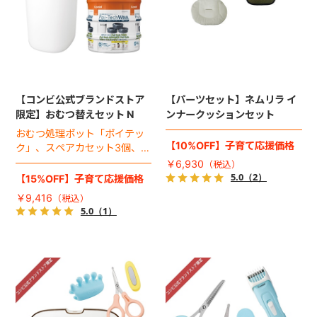
【コンビ公式ブランドストア
【パーツセット】ネムリラ イ
限定】おむつ替えセット N
ンナークッションセット
おむつ処理ポット「ポイテッ
【10%OFF】子育て応援価格
ク」、スペアカセット3個、お
しりふきウォーマーのお得な
￥6,930
セット。
5.0
（2）
【15%OFF】子育て応援価格
￥9,416
5.0
（1）