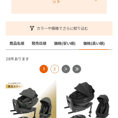
ット
+
カラーや価格でさらに絞り込む
+
商品名順
発売日順
価格(安い順)
価格(高い順)
28
件あります
1
2