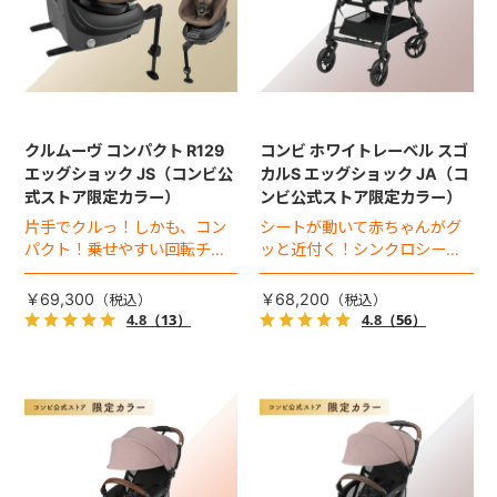
クルムーヴ コンパクト R129
コンビ ホワイトレーベル スゴ
エッグショック JS（コンビ公
カルS エッグショック JA（コ
式ストア限定カラー）
ンビ公式ストア限定カラー）
片手でクルっ！しかも、コン
シートが動いて赤ちゃんがグ
パクト！乗せやすい回転チャ
ッと近付く！シンクロシート
イルドシート。
搭載プレミアムベビーカー。
￥69,300
￥68,200
4.8
（13）
4.8
（56）