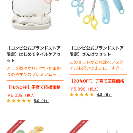
【コンビ公式ブランドストア
【コンビ公式ブランドストア
限定】はじめてネイルケアセ
限定】さんぱつセット
ット
このセットがあればヘアスタ
イルも思いのままに！すきバ
ガラス製やすりが付いた電動
サミ、さんぱつバサミ＆ク
つめやすりのプレミアムモデ
シ、はじめてのバリカンのお
ルと、人気のつめきりハサ
【20%OFF】子育て応援価格
得なセット。
ミ、指をやさしく固定する“に
【10%OFF】子育て応援価格
￥5,896
ぎってて”のお得なセット。
4.8
（6）
￥6,039
5.0
（1）