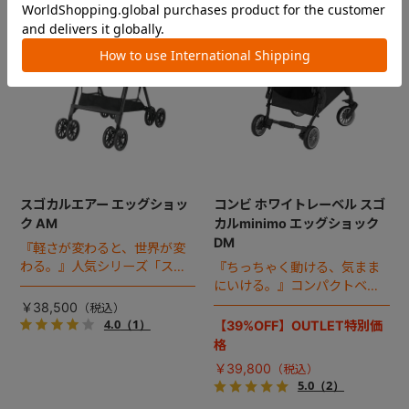
スゴカルエアー エッグショッ
コンビ ホワイトレーベル スゴ
ク AM
カルminimo エッグショック
DM
『軽さが変わると、世界が変
わる。』人気シリーズ「スゴ
『ちっちゃく動ける、気まま
カル」の超軽量モデル。
にいける。』コンパクトベビ
ーカーのスタンダードモデ
￥38,500
ル。
4.0
（1）
【39%OFF】OUTLET特別価
格
￥39,800
5.0
（2）