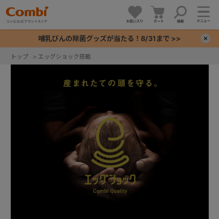
メニュー
お気に入り
カート
検索
哺乳びんの除菌グッズが当たる！8/31まで >>
×
トップ
>
エッグショック搭載
+
+
+
+