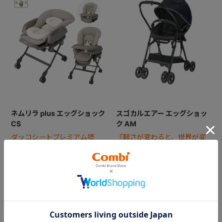
ネムリラ plus エッグショック
スゴカルエアー エッグショッ
CS
ク AM
ダッコシートプレミアム搭
『軽さが変わると、世界が変
載！お手入れがさらにラクに
わる。』人気シリーズ「スゴ
なった手動スウィングラッ
カル」の超軽量モデル。
ク。
￥38,500
￥38,500
5.0
（1）
4.0
（1）