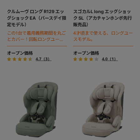
クルムーヴ ロング R129 エッ
スゴカルL long エッグショッ
グショック EA（バースデイ限
ク SL（アカチャンホンポ先行
定モデル）
販売品）
この1台で着用義務期間を丸ご
4才頃まで使える、ロングユー
とカバー！回転ロングユース
スモデル。
チャイルドシート。
オープン価格
オープン価格
4.7
（3）
4.0
（1）