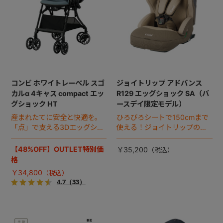
コンビ ホワイトレーベル スゴ
ジョイトリップ アドバンス
カルα 4キャス compact エッ
R129 エッグショック SA（バ
グショック HT
ースデイ限定モデル）
産まれたてに安全と快適を。
ひろびろシートで150cmまで
「点」で支える3Dエッグショ
使える！ジョイトリップのバ
ックを新搭載！ママにも赤ち
ースデイ限定モデル。
ゃんにも嬉しい機能満載のオ
【48%OFF】OUTLET特別価
￥35,200
ート4キャスベビーカーです。
格
￥34,800
4.7
（33）