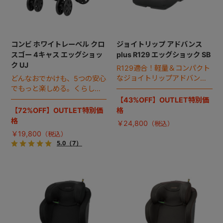
コンビ ホワイトレーベル クロ
ジョイトリップ アドバンス
スゴー 4キャス エッグショッ
plus R129 エッグショック SB
ク UJ
R129適合！軽量＆コンパクト
なジョイトリップアドバンス
どんなおでかけも、5つの安心
に上質感と機能性をplus
でもっと楽しめる。くらし
に、気持ちに、余裕が生まれ
【43%OFF】OUTLET特別価
るプレミアムベビーカーで
【72%OFF】OUTLET特別価
格
す。
格
￥24,800
￥19,800
5.0
（7）