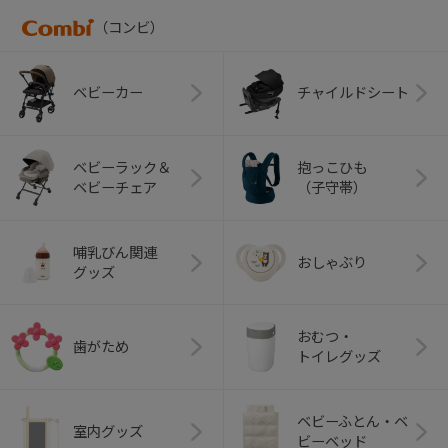
（コンビ）
ベビーカー
チャイルドシート
ベビーラック＆
抱っこひも
ベビーチェア
（子守帯）
哺乳びん関連
おしゃぶり
グッズ
おむつ・
歯がため
トイレグッズ
ベビーふとん・ベ
室内グッズ
ビーベッド