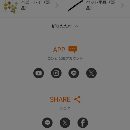
ベビートイ（部
ペット用品（部
品）
品）
APP
コンビ 公式アカウント
SHARE
シェア