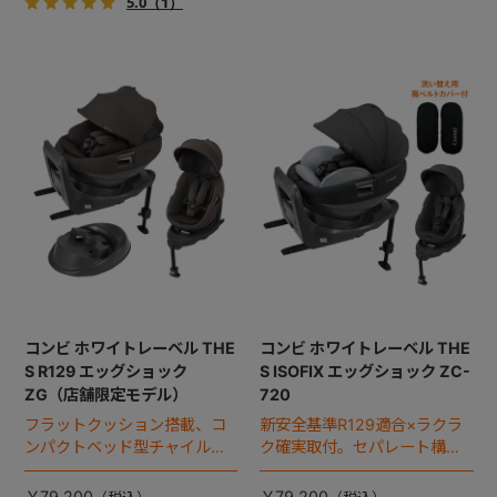
5.0
（1）
コンビ ホワイトレーベル THE
コンビ ホワイトレーベル THE
S R129 エッグショック
S ISOFIX エッグショック ZC-
ZG（店舗限定モデル）
720
フラットクッション搭載、コ
新安全基準R129適合×ラクラ
ンパクトベッド型チャイルド
ク確実取付。セパレート構造
シート（2025年モデル）。
で安全をもっとカンタンに。
￥79,200
￥79,200