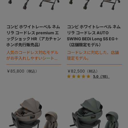
コンビ ホワイトレーベル ネム
コンビ ホワイトレーベル ネム
リラ コードレス premium エ
リラ コードレス AUTO
ッグショック HR（アカチャン
SWING BEDi Long SS EG＋
ホンポ先行販売品）
（店舗限定モデル）
人気のコードレス対応モデル
コードレスに対応した、店舗
がお手入れしやすいシートに
限定モデル。
進化！
￥85,800
￥82,500
5.0
（10）