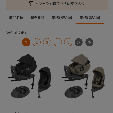
カラーや価格でさらに絞り込む
商品名順
発売日順
価格(安い順)
価格(高い順)
88
件あります
1
2
3
4
5