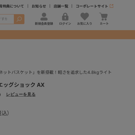
員特典について
お知らせ
店舗一覧
コーポレートサイト
検索
新規会員登録
ログイン
お気に入り
カート
ネットバスケット」を新搭載！軽さを追求した4.8kgライト
t エッグショック AX
）
レビューを見る