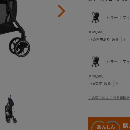
カラー：フェ
￥49,500
-
/
○在庫あり
数量
カラー：フェ
￥49,500
-
/
×完売
数量
この製品のよくある質問を