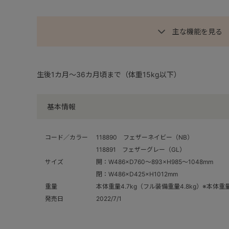
主な機能を見る
生後1カ月～36カ月頃まで（体重15kg以下）
基本情報
コード／カラー
118890 フェザーネイビー（NB）
118891 フェザーグレー（GL）
サイズ
開：W486×D760～893×H985～1048mm
閉：W486×D425×H1012mm
重量
本体重量4.7kg（フル装備重量4.8kg）※本体
発売日
2022/7/1