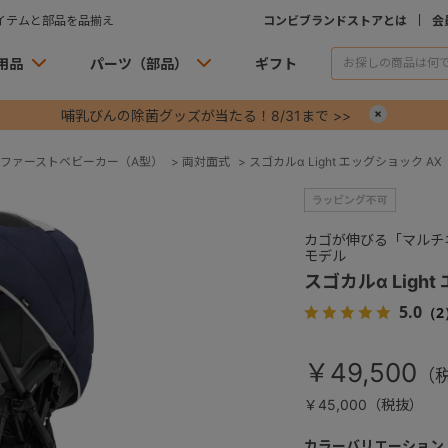
イテムと部品を品揃え
コンビブランドストアとは
会
用品
パーツ（部品）
ギフト
哺乳びんの除菌グッズが当たる！8/31まで >>
×
ファーストベビーカー（A型）
>
両対面式
>
スゴカルα Light エッグショック AX
カゴが伸びる「マルチ
モデル
スゴカルα Ligh
5.0
（2
￥49,500
￥45,000（税抜）
カラーバリエーション