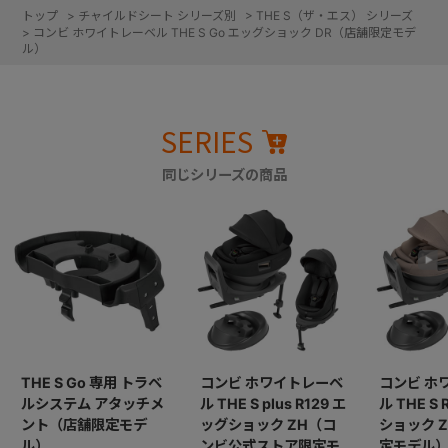
トップ
>
チャイルドシート シリーズ別
>
THE S（ザ・エス） シリーズ
>
コンビ ホワイトレーベル THE S Go エッグショック DR（店舗限定モデ
ル）
SERIES
同じシリーズの商品
THE S Go 専用 トラベ
コンビ ホワイトレーベ
コンビ ホ
ルシステム アタッチメ
ル THE S plus R129 エ
ル THE S
ント（店舗限定モデ
ッグショック ZH（コ
ショック 
ル）
ンビ公式ストア限定モ
定モデル