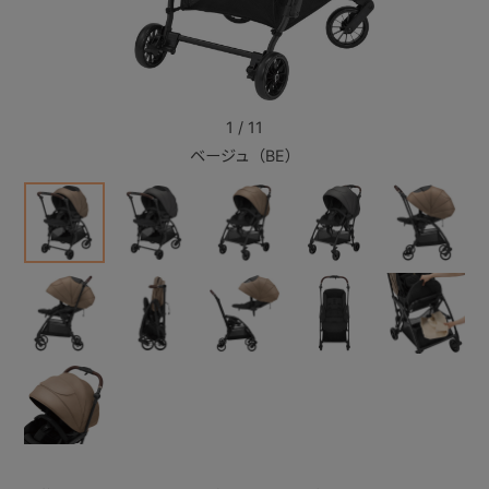
+
+
1
/
11
ベージュ（BE）