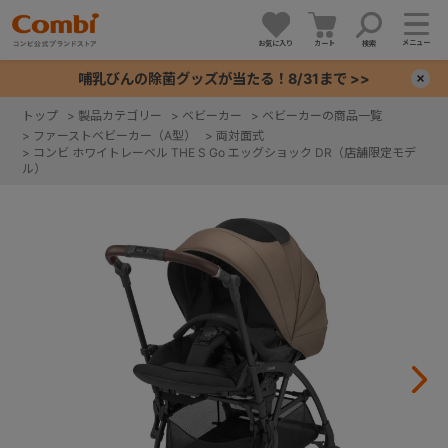
メニュー
お気に入り
カート
検索
哺乳びんの除菌グッズが当たる！8/31まで >>
×
トップ
>
製品カテゴリー
>
ベビーカー
>
ベビーカーの商品一覧
>
ファーストベビーカー（A型）
>
両対面式
+
>
コンビ ホワイトレーベル THE S Go エッグショック DR（店舗限定モデ
ル）
+
+
+