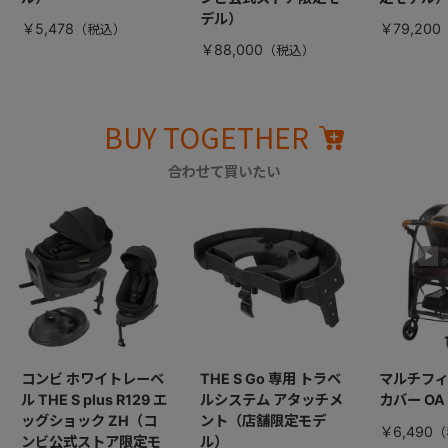
デル）
￥5,478
￥79,200
￥88,000
BUY TOGETHER
合わせて買いたい
コンビ ホワイトレーベ
THE S Go 専用 トラベ
マルチフ
ル THE S plus R129 エ
ルシステム アタッチメ
カバー OA
ッグショック ZH（コ
ント（店舗限定モデ
￥6,490
ンビ公式ストア限定モ
ル）