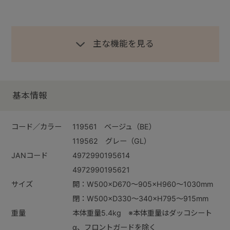
主な機能を見る
基本情報
コード／カラー
119561 ベージュ（BE）
119562 グレー（GL）
JANコード
4972990195614
4972990195621
サイズ
開：W500×D670～905×H960～1030mm
閉：W500×D330～340×H795～915mm
重量
本体重量5.4kg ※本体重量はダッコシート
α、フロントガードを除く