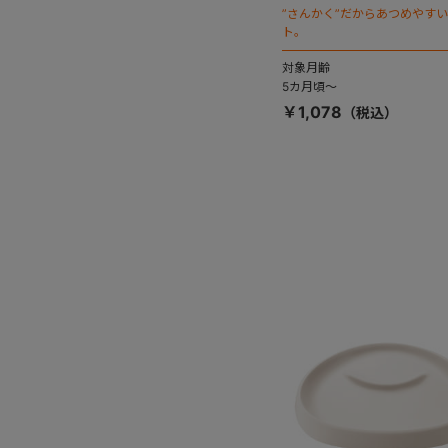
”さんかく”だからあつめやす
ト。
対象月齢
5カ月頃～
￥1,078