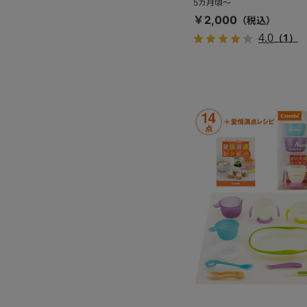
5カ月頃～
￥2,000
4.0
（1）