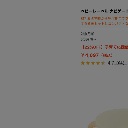
ベビーレーベル ナビゲー
離乳食の初期から完了期まで
する食器セットとコンパクト
食レシピ集付き。贈りものと
対象月齢
5カ月頃～
【22%OFF】子育て応援
￥4,697
4.7
（64）