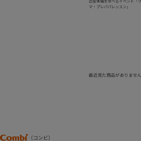
出産準備を学べるイベント「
マ・プレパパレッスン」
最近見た商品がありませ
Combi
（コンビ）