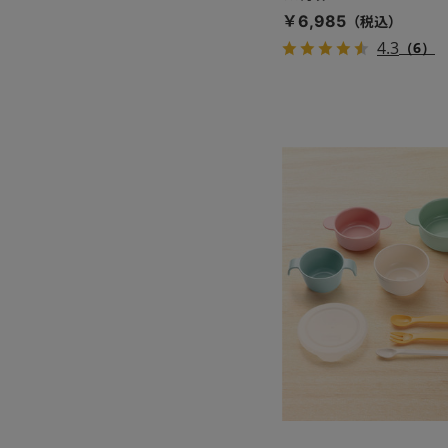
￥6,985
4.3
（6）