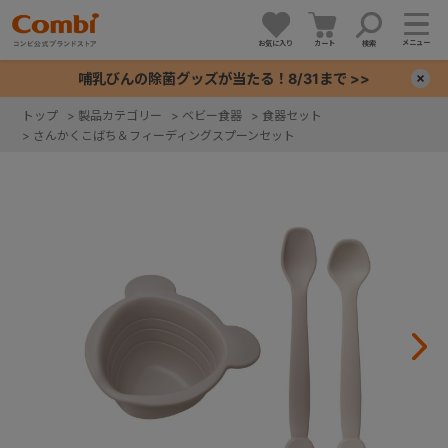
メニュー
お気に入り
カート
検索
哺乳びんの除菌グッズが当たる！8/31まで >>
×
トップ
>
製品カテゴリー
>
ベビー食器
>
食器セット
>
さんかくこばち＆フィーディングスプーンセット
+
+
+
+