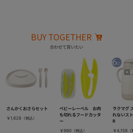
BUY TOGETHER
合わせて買いたい
さんかくおさらセット
ベビーレーベル お肉
ラクマグ 
も切れるフードカッタ
れないストロ
￥1,628
ー
R
￥990
￥4,158