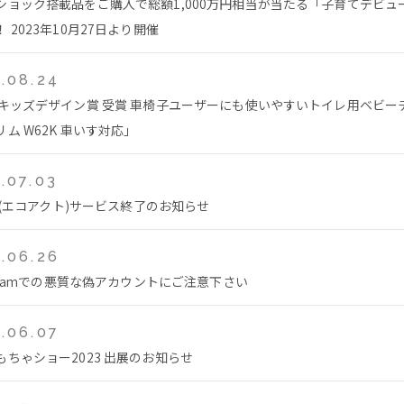
ショック搭載品をご購入で総額1,000万円相当が当たる「子育てデビュ
 2023年10月27日より開催
.08.24
回キッズデザイン賞 受賞 車椅子ユーザーにも使いやすいトイレ用ベビー
ム W62K 車いす対応」
.07.03
ct(エコアクト)サービス終了のお知らせ
.06.26
agramでの悪質な偽アカウントにご注意下さい
.06.07
もちゃショー2023 出展のお知らせ