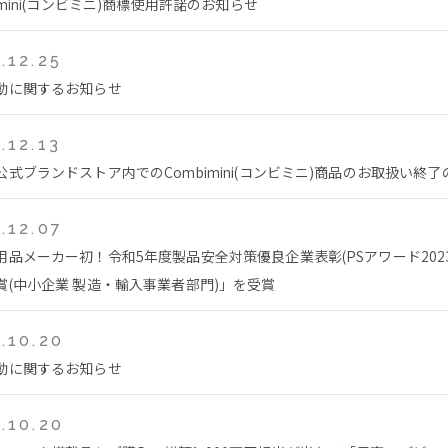
imini(コンビミニ)商標使用許諾のお知らせ
.12.25
動に関するお知らせ
.12.13
公式ブランドストア内でのCombimini(コンビミニ)商品のお取扱い終
.12.07
用品メーカー初！令和5年度製品安全対策優良企業表彰(PSアワード202
賞(中小企業 製造・輸入事業者部門)」を受賞
.10.20
動に関するお知らせ
.10.20