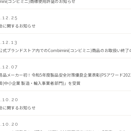
imini(コンビミニ)商標使用許諾のお知らせ
.12.25
動に関するお知らせ
.12.13
公式ブランドストア内でのCombimini(コンビミニ)商品のお取扱い終
.12.07
用品メーカー初！令和5年度製品安全対策優良企業表彰(PSアワード202
賞(中小企業 製造・輸入事業者部門)」を受賞
.10.20
動に関するお知らせ
.10.20