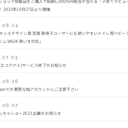
ショック搭載品をご購入で総額1,000万円相当が当たる「子育てデビュ
 2023年10月27日より開催
.08.24
回キッズデザイン賞 受賞 車椅子ユーザーにも使いやすいトイレ用ベビー
ム W62K 車いす対応」
.07.03
ct(エコアクト)サービス終了のお知らせ
.06.26
agramでの悪質な偽アカウントにご注意下さい
.06.07
もちゃショー2023 出展のお知らせ