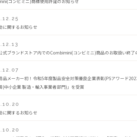
imini(コンビミニ)商標使用許諾のお知らせ
.12.25
動に関するお知らせ
.12.13
公式ブランドストア内でのCombimini(コンビミニ)商品のお取扱い終
.12.07
用品メーカー初！令和5年度製品安全対策優良企業表彰(PSアワード202
賞(中小企業 製造・輸入事業者部門)」を受賞
.10.20
動に関するお知らせ
.10.20