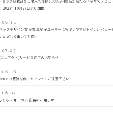
ショック搭載品をご購入で総額1,000万円相当が当たる「子育てデビュ
 2023年10月27日より開催
.08.24
回キッズデザイン賞 受賞 車椅子ユーザーにも使いやすいトイレ用ベビー
ム W62K 車いす対応」
.07.03
ct(エコアクト)サービス終了のお知らせ
.06.26
agramでの悪質な偽アカウントにご注意下さい
.06.07
もちゃショー2023 出展のお知らせ