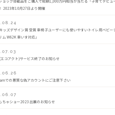
ショック搭載品をご購入で総額1,000万円相当が当たる「子育てデビュ
 2023年10月27日より開催
.08.24
回キッズデザイン賞 受賞 車椅子ユーザーにも使いやすいトイレ用ベビー
ム W62K 車いす対応」
.07.03
ct(エコアクト)サービス終了のお知らせ
.06.26
agramでの悪質な偽アカウントにご注意下さい
.06.07
もちゃショー2023 出展のお知らせ