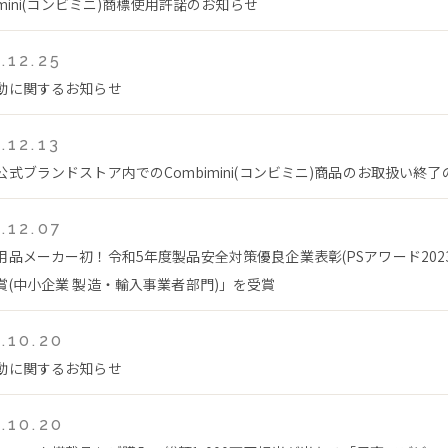
imini(コンビミニ)商標使用許諾のお知らせ
.12.25
動に関するお知らせ
.12.13
公式ブランドストア内でのCombimini(コンビミニ)商品のお取扱い終
.12.07
用品メーカー初！令和5年度製品安全対策優良企業表彰(PSアワード202
賞(中小企業 製造・輸入事業者部門)」を受賞
.10.20
動に関するお知らせ
.10.20