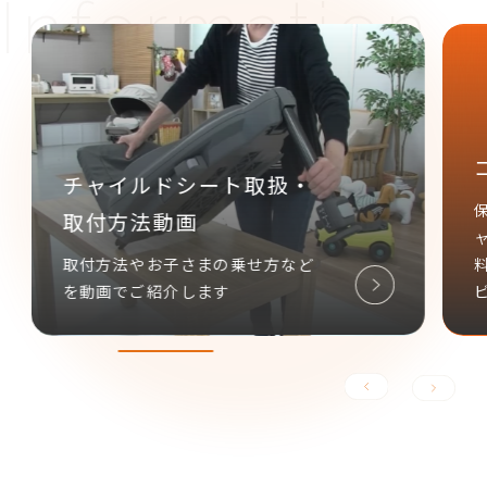
コンビ あんしん延長保
ト取扱・
保証期間を「ベビーカー3年」「
ャイルドシート4年」に延長し、
乗せ方など
料でサポートさせていただくサ
ビスです。