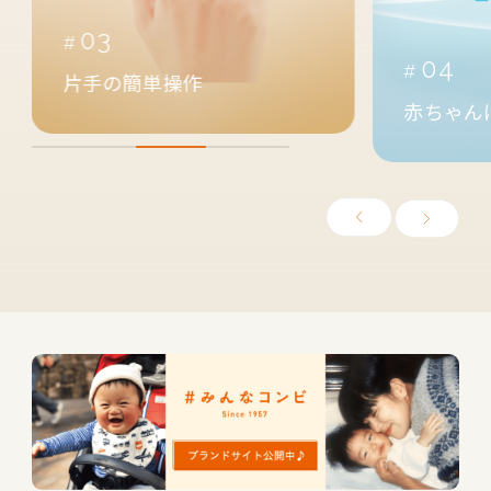
04
汗
赤ちゃんに快適空間を