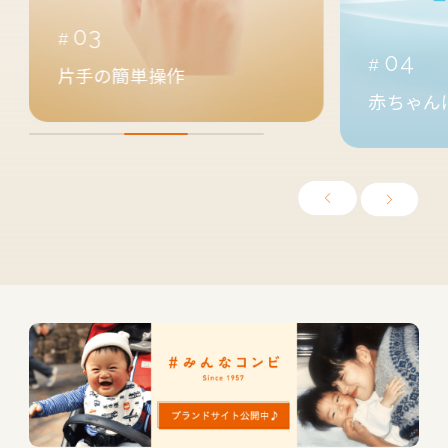
05
04
汗っかき
赤ちゃんに快適空間を