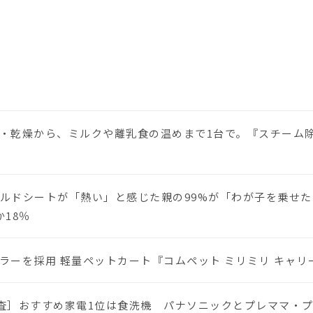
・乾燥から、ミルクや離乳食の温めまで1台で。『スチーム除菌
ルドシートが「熱い」と感じた親の99%が「わが子を乗せた
18％
ーを採用 軽量ペットカート『コムペット ミリミリ キャリー』
に調査］おすすめ家電1位は食洗機 パナソニックとプレママ・