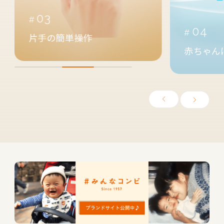
05
04
汗っかき
赤ちゃんに快適空間を