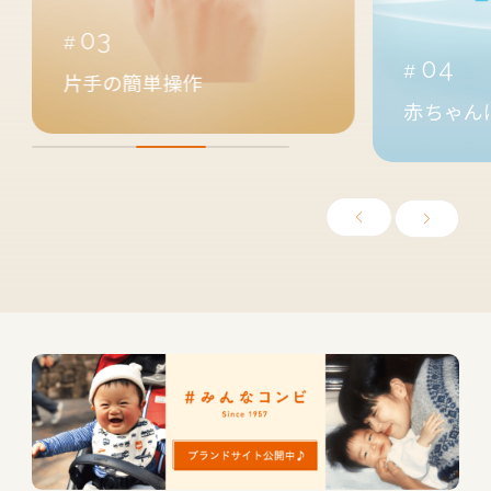
03
04
片手の簡単操作
赤ちゃん