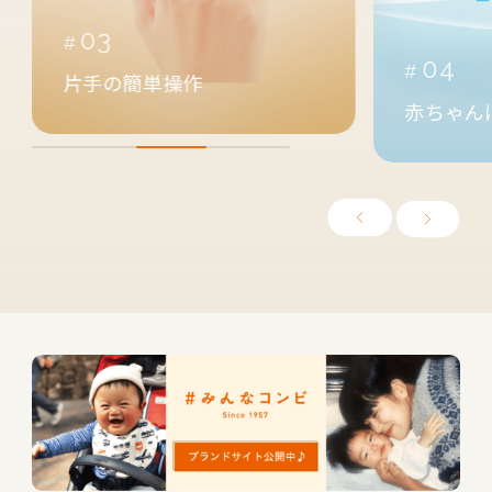
05
04
汗っかき
赤ちゃんに快適空間を