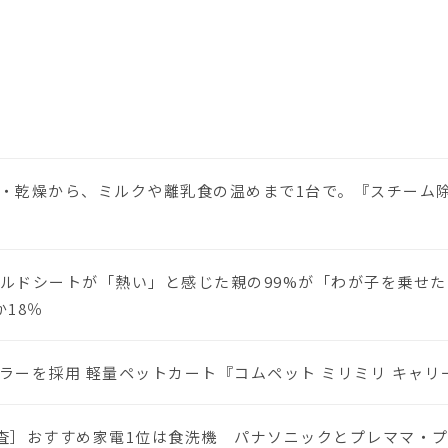
・乾燥から、ミルクや離乳食の温めまで1台で。『スチーム除菌
ルドシートが「熱い」と感じた親の99%が「わが子を乗せた
18％
ーを採用 軽量ペットカート『コムペット ミリミリ キャリー』
に調査］おすすめ家電1位は食洗機 パナソニックとプレママ・