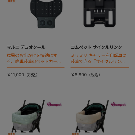
マルニ デュオクール
コムペット サイクルリンク
猛暑のお出かけを快適にす
ミリミリ キャリーを自転車に
る、簡単装着のペットカート
装着できる『サイクルリン
専用ダブル送風ファンが登
ク』が登場！
場。
￥11,000
￥8,800