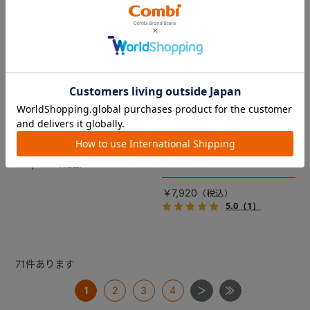
コムペット リバーシブルコン
DRAGON QUEST PETs コン
フォートクッションJF
フォートクッション スライム
【コムペット ペットカート
裏面は接触冷感生地で暑い季
用】
節も快適！ペットカートをお
しゃれに・かわいく・かっこ
愛車の目印に！ふわふわ生地
よく！
のスライムのかたちをした、
￥5,500
あごのせクッション。
￥7,920
5.0
（1）
71
件あります
1
2
3
4