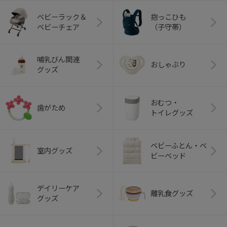
ベビーラック＆
抱っこひも
ベビーチェア
（子守帯）
哺乳びん関連
おしゃぶり
グッズ
おむつ・
歯がため
トイレグッズ
ベビーふとん・ベ
室内グッズ
ビーベッド
デイリーケア
離乳食グッズ
グッズ