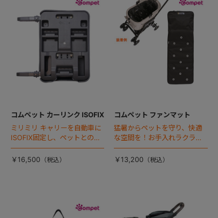
+
+
コムペット カーリンク ISOFIX
コムペット ファンマット
ミリミリ キャリーを自動車に
猛暑からペットを守り、快適
ISOFIX固定し、ペットとの車
な空間を！お手入れラクラク
移動をカンタン・快適に！
な「ファンマット」が登場！
￥16,500
￥13,200