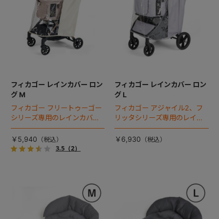
フィカゴー レインカバー ロン
フィカゴー レインカバー ロン
グ M
グ L
フィカゴー フリートゥーゴー
フィカゴー アジャイル2、フ
シリーズ専用のレインカバ
リッタシリーズ専用のレイン
ー。雨の日のお出かけも安
カバー。雨の日のお出かけも
心。
安心。
￥5,940
￥6,930
3.5
（2）