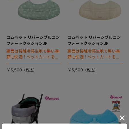
コムペット リバーシブルコン
コムペット リバーシブルコン
フォートクッションJF
フォートクッションJF
裏面は接触冷感生地で暑い季
裏面は接触冷感生地で暑い季
節も快適！ペットカートをお
節も快適！ペットカートをお
しゃれに・かわいく・かっこ
しゃれに・かわいく・かっこ
よく！
よく！
￥5,500
￥5,500