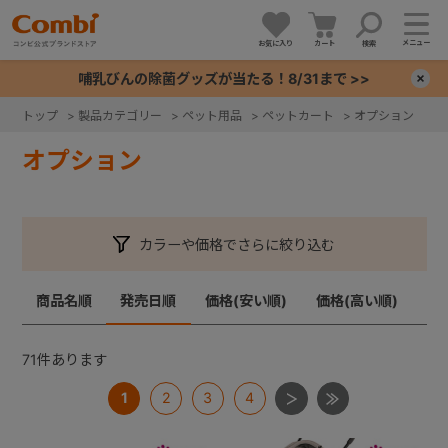
メニュー
お気に入り
カート
検索
哺乳びんの除菌グッズが当たる！8/31まで >>
×
トップ
>
製品カテゴリー
>
ペット用品
>
ペットカート
>
オプション
+
オプション
+
カラーや価格でさらに絞り込む
+
商品名順
発売日順
価格(安い順)
価格(高い順)
+
71
件あります
1
2
3
4