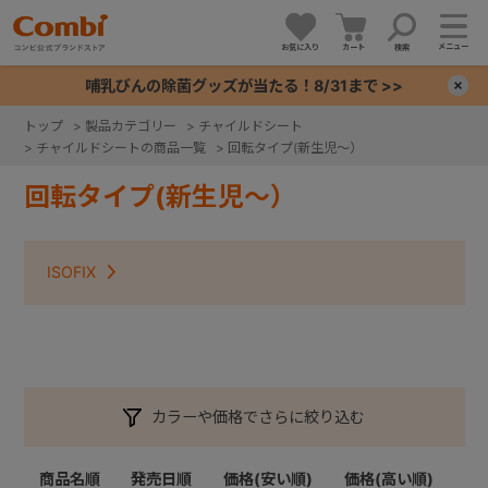
メニュー
お気に入り
カート
検索
哺乳びんの除菌グッズが当たる！8/31まで >>
×
トップ
>
製品カテゴリー
>
チャイルドシート
>
チャイルドシートの商品一覧
>
回転タイプ(新生児～）
+
回転タイプ(新生児～）
+
ISOFIX
+
+
カラーや価格でさらに絞り込む
商品名順
発売日順
価格(安い順)
価格(高い順)