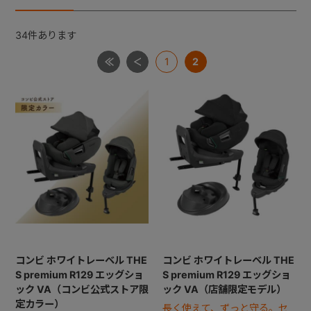
34
件あります
+
1
2
+
コンビ ホワイトレーベル THE
コンビ ホワイトレーベル THE
S premium R129 エッグショ
S premium R129 エッグショ
ック VA（コンビ公式ストア限
ック VA（店舗限定モデル）
定カラー）
長く使えて、ずっと守る。セ