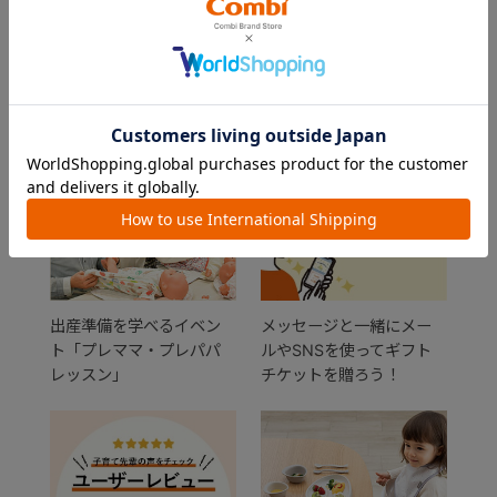
FEATURE
おすすめ特集
出産準備を学べるイベン
メッセージと一緒にメー
ト「プレママ・プレパパ
ルやSNSを使ってギフト
レッスン」
チケットを贈ろう！