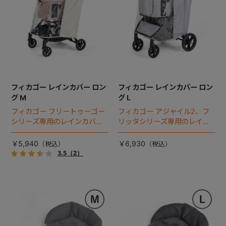
フィカゴー レインカバー ロン
フィカゴー レインカバー ロン
グ M
グ L
フィカゴー フリートゥーゴー
フィカゴー アジャイル2、フ
シリーズ専用のレインカバ
リッタシリーズ専用のレイン
ー。雨の日のお出かけも安
カバー。雨の日のお出かけも
心。
安心。
￥5,940
￥6,930
3.5
（2）