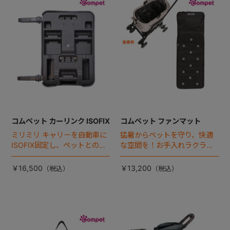
+
+
コムペット カーリンク ISOFIX
コムペット ファンマット
ミリミリ キャリーを自動車に
猛暑からペットを守り、快適
ISOFIX固定し、ペットとの車
な空間を！お手入れラクラク
移動をカンタン・快適に！
な「ファンマット」が登場！
￥16,500
￥13,200