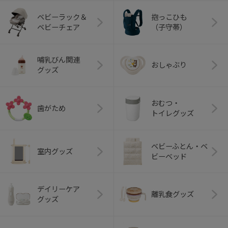
ベビーラック＆
抱っこひも
ベビーチェア
（子守帯）
哺乳びん関連
おしゃぶり
グッズ
おむつ・
歯がため
トイレグッズ
ベビーふとん・ベ
室内グッズ
ビーベッド
デイリーケア
離乳食グッズ
グッズ