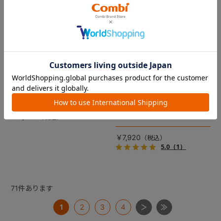
コムペット リバーシブルコン
DRAGON QUEST PETs コン
フォートクッションJF
フォートクッション スライム
【コムペット ペットカート
裏面は接触冷感生地で暑い季
用】
節も快適！ペットカートをお
しゃれに・かわいく・かっこ
愛車の目印に！ふわふわ生地
よく！
のスライムのかたちをした、
￥5,500
あごのせクッション。
￥7,920
5.0
（1）
71
件あります
1
2
3
4