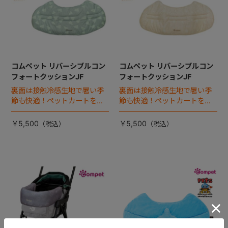
コムペット リバーシブルコン
コムペット リバーシブルコン
フォートクッションJF
フォートクッションJF
裏面は接触冷感生地で暑い季
裏面は接触冷感生地で暑い季
節も快適！ペットカートをお
節も快適！ペットカートをお
しゃれに・かわいく・かっこ
しゃれに・かわいく・かっこ
よく！
よく！
￥5,500
￥5,500