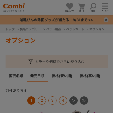
メニュー
お気に入り
カート
検索
哺乳びんの除菌グッズが当たる！8/31まで >>
×
トップ
>
製品カテゴリー
>
ペット用品
>
ペットカート
>
オプション
+
オプション
+
カラーや価格でさらに絞り込む
+
商品名順
発売日順
価格(安い順)
価格(高い順)
+
71
件あります
1
2
3
4