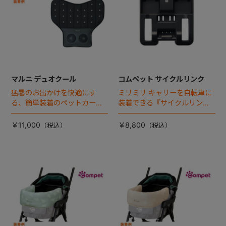
マルニ デュオクール
コムペット サイクルリンク
猛暑のお出かけを快適にす
ミリミリ キャリーを自転車に
る、簡単装着のペットカート
装着できる『サイクルリン
専用ダブル送風ファンが登
ク』が登場！
場。
￥11,000
￥8,800