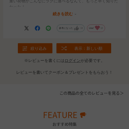
重い荷物がこんなにラクに運べるなんて、もっと早く知りた
かった！
育ち盛りの息子の牛乳やジュースもミスモーイがあればまと
続きを読む
め買いできますね。
参考になった
14
Like!
12
絞り込み
表示：新しい順
※レビューを書くには
ログイン
が必要です。
レビューを書いてクーポン＆プレゼントをもらおう！
この商品の全てのレビューを見る＞
FEATURE
おすすめ特集