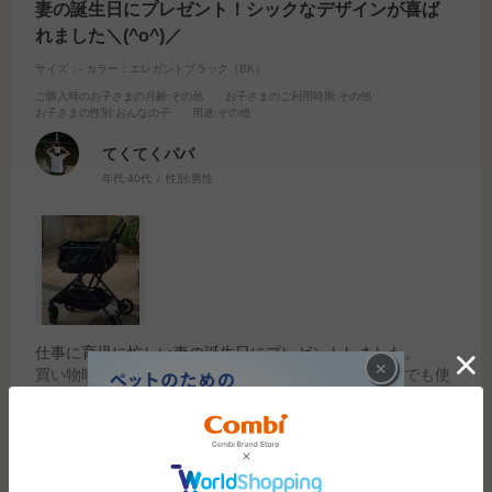
妻の誕生日にプレゼント！シックなデザインが喜ば
れました＼(^o^)／
サイズ：-
カラー：エレガントブラック（BK）
ご購入時のお子さまの月齢
:その他
お子さまのご利用時期
:その他
お子さまの性別
:おんなの子
用途
:その他
てくてくパパ
年代:
40代
性別:
男性
仕事に育児に忙しい妻の誕生日にプレゼントしました。
×
買い物時の重さから解放され、コンパクトでお店の中でも使
いやすいと喜ばれました！
デザインがシックでカッコイイところも喜ばれました＼(^o^)
続きを読む
／
参考になった
8
Like!
14