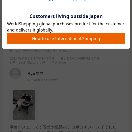
2024.11.6
ベビーカーのコンビならではのスイスイ感で重い荷
物も楽に！
サイズ：-
カラー：サンディストライプ（BE）
ご購入時のお子さまの月齢
:その他
お子さまのご利用時期
:その他
お子さまの性別
:おとこの子
用途
:その他
Ryuママ
年代:
40代
性別:
女性
車輪がスムーズで段差や道路のデコボコもスイスイでした。