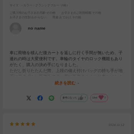
サイズ：-
カラー：クラシックブルー（NB）
ご購入時のお子さまの月齢
:その他
お子さまのご利用時期
:その他
お子さまの性別
:わからない
用途
:おでかけ,その他
no name
車に荷物を積んだ後カートを返しに行く手間が無いため、子
連れの時は大変便利です。車輪のタイヤのロック機能もあり
がたく、購入の決め手になりました。
ただし折りたたんだ際、上段の備え付けバッグの持ち手が地
面に引きずられ不衛生です。更に画像のようには立ちはしま
すがかなり危うく、軽く手を添えておかないとないと前輪の
続きを読む
方に倒れます。あとは私には開閉のロックがかなり固いで
す。利き手でないと開けません。握力が弱い高齢の母には使
参考になった
4
Like!
9
いづらいようです。
2024.11.12