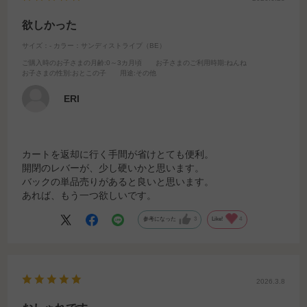
欲しかった
サイズ：-
カラー：サンディストライプ（BE）
ご購入時のお子さまの月齢
:0～3カ月頃
お子さまのご利用時期
:ねんね
お子さまの性別
:おとこの子
用途
:その他
ERI
カートを返却に行く手間が省けとても便利。
開閉のレバーが、少し硬いかと思います。
バックの単品売りがあると良いと思います。
あれば、もう一つ欲しいです。
参考になった
3
Like!
4
2026.3.8