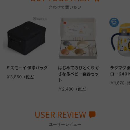
合わせて買いたい
ミスモーイ 保冷バッグ
はじめてのひとくち か
ラクマグ 
さなるベビー食器セッ
ロー 240 
￥3,850
ト
￥1,870
￥2,480
USER REVIEW
ユーザーレビュー