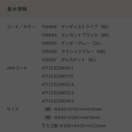
基本情報
コード／カラー
156698 サンディストライプ（BE）
156694 エレガントブラック（BK）
156695 テンダーグレー（GL）
156696 クラシックブルー（NB）
156697 ポルカドット（BL）
JANコード
4711233390511
4711233390115
4711233390214
4711233390313
4711233390412
サイズ
（開）W540×D700×H1010mm
（閉）W540×D280×H610mm
下カゴ部 W340×D435×H220mm