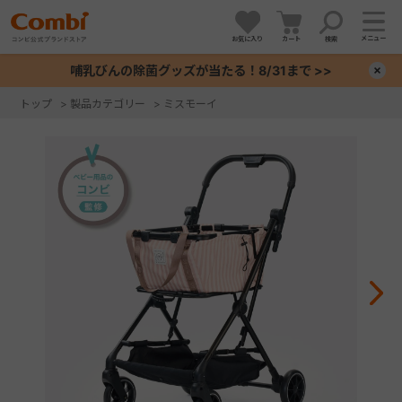
メニュー
お気に入り
カート
検索
哺乳びんの除菌グッズが当たる！8/31まで >>
×
トップ
>
製品カテゴリー
>
ミスモーイ
+
+
+
+