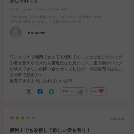
おしゃれです
サイズ：-
カラー：クラシックブルー（NB）
ご購入時のお子さまの月齢
:その他
お子さまのご利用時期
:その他
お子さまの性別
:わからない
用途
:おでかけ,その他
no name
ワンタッチで開閉できとても便利です。ショッピングバッグ
の着せ替えができたら素敵だなと思います。違う柄のバッグ
が購入できないか問い合わせしましたが、単品別売りはない
との事で残念です。
販売できるようになればいいな💛
参考になった
3
Like!
5
2025.8.21
便利！でも改善して欲しい所も有り！