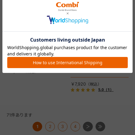
コムペット リバーシブルコン
DRAGON QUEST PETs コン
フォートクッションJF
フォートクッション スライム
【コムペット ペットカート
裏面は接触冷感生地で暑い季
用】
節も快適！ペットカートをお
しゃれに・かわいく・かっこ
愛車の目印に！ふわふわ生地
よく！
のスライムのかたちをした、
￥5,500
あごのせクッション。
￥7,920
5.0
（1）
71
件あります
1
2
3
4