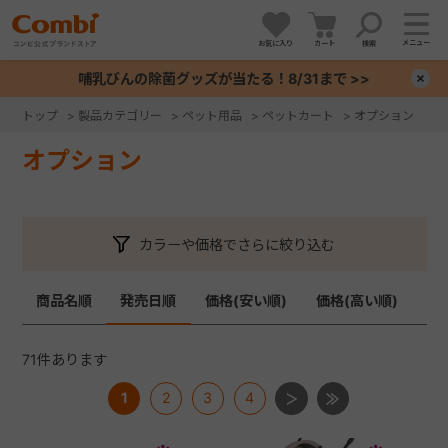
メニュー
お気に入り
カート
検索
哺乳びんの除菌グッズが当たる！8/31まで >>
×
トップ
>
製品カテゴリー
>
ペット用品
>
ペットカート
>
オプション
+
オプション
+
カラーや価格でさらに絞り込む
+
商品名順
発売日順
価格(安い順)
価格(高い順)
+
71
件あります
1
2
3
4