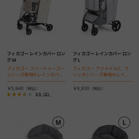
フィカゴー レインカバー ロン
フィカゴー レインカバー ロン
グ M
グ L
フィカゴー フリートゥーゴー
フィカゴー アジャイル2、フ
シリーズ専用のレインカバ
リッタシリーズ専用のレイン
ー。雨の日のお出かけも安
カバー。雨の日のお出かけも
心。
安心。
￥5,940
￥6,930
3.5
（2）