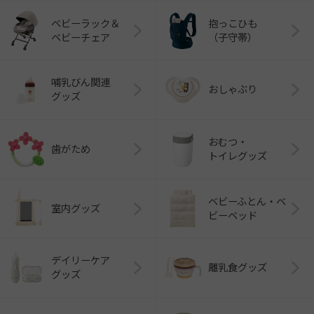
ベビーラック＆
抱っこひも
ベビーチェア
（子守帯）
哺乳びん関連
おしゃぶり
グッズ
おむつ・
歯がため
トイレグッズ
ベビーふとん・ベ
室内グッズ
ビーベッド
デイリーケア
離乳食グッズ
グッズ