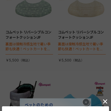
コムペット リバーシブルコン
コムペット リバーシブルコン
フォートクッションJF
フォートクッションJF
裏面は接触冷感生地で暑い季
裏面は接触冷感生地で暑い季
節も快適！ペットカートをお
節も快適！ペットカートをお
しゃれに・かわいく・かっこ
しゃれに・かわいく・かっこ
よく！
よく！
￥5,500
￥5,500
×