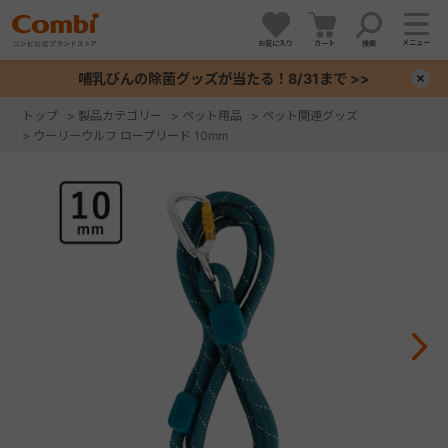
メニュー
お気に入り
カート
検索
哺乳びんの除菌グッズが当たる！8/31まで >>
×
トップ
>
製品カテゴリー
>
ペット用品
>
ペット関連グッズ
>
ウーリーウルフ ロープリード 10mm
+
+
+
+