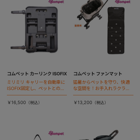
+
+
コムペット カーリンク ISOFIX
コムペット ファンマット
ミリミリ キャリーを自動車に
猛暑からペットを守り、快適
ISOFIX固定し、ペットとの車
な空間を！お手入れラクラク
移動をカンタン・快適に！
な「ファンマット」が登場！
￥16,500
￥13,200