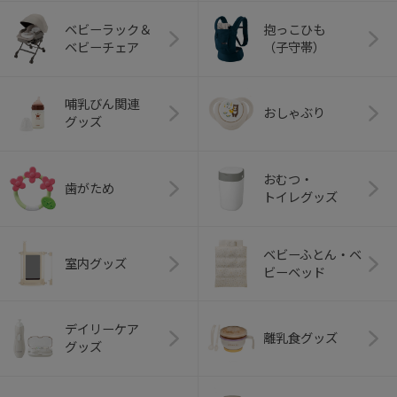
ベビーラック＆
抱っこひも
ベビーチェア
（子守帯）
哺乳びん関連
おしゃぶり
グッズ
おむつ・
歯がため
トイレグッズ
ベビーふとん・ベ
室内グッズ
ビーベッド
デイリーケア
離乳食グッズ
グッズ