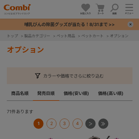
メニュー
お気に入り
カート
検索
哺乳びんの除菌グッズが当たる！8/31まで >>
×
トップ
>
製品カテゴリー
>
ペット用品
>
ペットカート
>
オプション
+
オプション
+
カラーや価格でさらに絞り込む
+
商品名順
発売日順
価格(安い順)
価格(高い順)
+
71
件あります
1
2
3
4