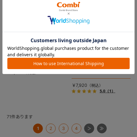
コムペット リバーシブルコン
DRAGON QUEST PETs コン
フォートクッションJF
フォートクッション スライム
【コムペット ペットカート
裏面は接触冷感生地で暑い季
用】
節も快適！ペットカートをお
しゃれに・かわいく・かっこ
愛車の目印に！ふわふわ生地
よく！
のスライムのかたちをした、
￥5,500
あごのせクッション。
￥7,920
5.0
（1）
71
件あります
1
2
3
4