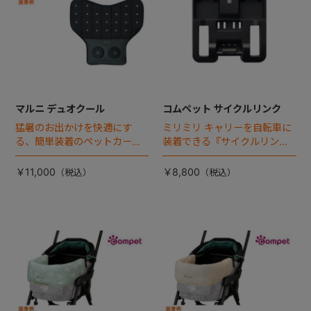
マルニ デュオクール
コムペット サイクルリンク
猛暑のお出かけを快適にす
ミリミリ キャリーを自転車に
る、簡単装着のペットカート
装着できる『サイクルリン
専用ダブル送風ファンが登
ク』が登場！
場。
￥11,000
￥8,800