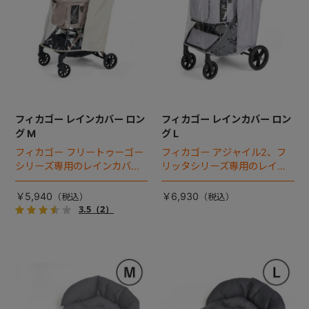
フィカゴー レインカバー ロン
フィカゴー レインカバー ロン
グ M
グ L
フィカゴー フリートゥーゴー
フィカゴー アジャイル2、フ
シリーズ専用のレインカバ
リッタシリーズ専用のレイン
ー。雨の日のお出かけも安
カバー。雨の日のお出かけも
心。
安心。
￥5,940
￥6,930
3.5
（2）