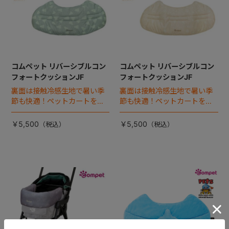
コムペット リバーシブルコン
コムペット リバーシブルコン
フォートクッションJF
フォートクッションJF
裏面は接触冷感生地で暑い季
裏面は接触冷感生地で暑い季
節も快適！ペットカートをお
節も快適！ペットカートをお
しゃれに・かわいく・かっこ
しゃれに・かわいく・かっこ
よく！
よく！
￥5,500
￥5,500