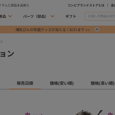
イテムと部品を品揃え
コンビブランドストアとは
会
用品
パーツ（部品）
ギフト
哺乳びんの除菌グッズが当たる！8/31まで >>
×
ン
ョン
発売日順
価格(安い順)
価格(高い順)
す