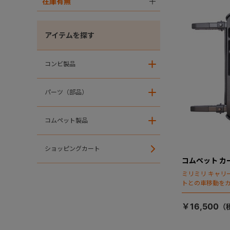
在庫有無
＋
アイテムを探す
コンビ製品
＋
パーツ（部品）
＋
コムペット製品
＋
ショッピングカート
コムペット カー
ミリミリ キャリー
トとの車移動を
￥16,500