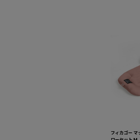
フィカゴー マ
ローセット M